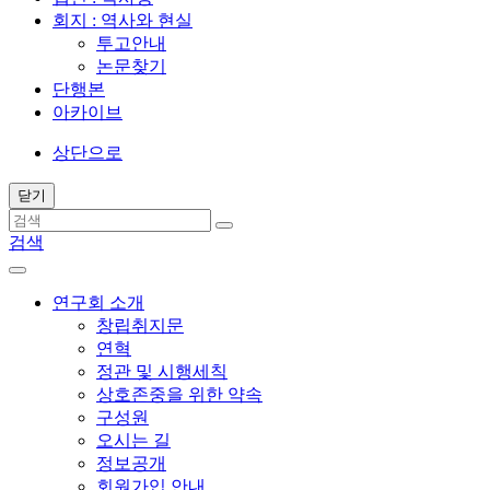
회지 : 역사와 현실
투고안내
논문찾기
단행본
아카이브
상단으로
닫기
검색
연구회 소개
창립취지문
연혁
정관 및 시행세칙
상호존중을 위한 약속
구성원
오시는 길
정보공개
회원가입 안내