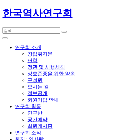
한국역사연구회
연구회 소개
창립취지문
연혁
정관 및 시행세칙
상호존중을 위한 약속
구성원
오시는 길
정보공개
회원가입 안내
연구회 활동
연구반
공간예약
회원게시판
연구회 소식
웹진 : 역사랑