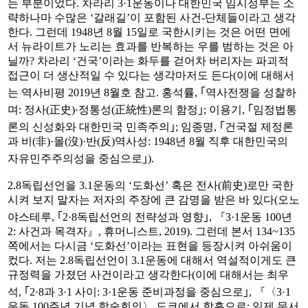
는 부분이었다. 차라리 3·1운동이나 대한민국 임시정부는 소
략하나마 수많은 ‘갈래길’이 포함된 사건-단체들이라고 생각
한다. 그런데 1948년 8월 15일로 국한시키는 것은 어떤 면에
서 뉴라이트가 노리는 효과를 반복하는 우를 범하는 것은 아
닐까? 차라리 ‘건국’이라는 화두를 걷어차 버리자는 파괴적
접근이 더 생산적일 수 있다는 생각마저도 든다(이에 대해서
는 역사비평 2019년 8월호 참고. 홍석률, ｢역사전쟁을 성찰하
며: 정사(正史)·정통성(正統性)론의 함정｣; 이용기, ｢임정법통
론의 신성화와 대한민국 민족주의｣; 임종명, ｢건국절 제정론
과 비(非)·몰(沒)·반(反)역사성: 1948년 8월 직후 대한민국의
자유민주주의성을 중심으로｣).
2.8독립선언을 3.1운동의 ‘도화선’ 혹은 전사(前史)로만 국한
시켜 보지 말자는 저자의 주장에 큰 감명을 받은 바 있다(오노
야스테루, ｢2·8독립선언의 전략성과 영향｣, 『3·1운동 100년
2: 사건과 목격자』, 휴머니스트, 2019). 그런데 본서 134~135
쪽에서는 다시금 ‘도화선’이라는 표현을 등장시켜 아쉬움이
컸다. 저는 2.8독립선언이 3.1운동에 대해서 역설적이게도 큰
규정력을 가졌던 사건이라고 생각한다(이에 대해서는 최우
석, ｢2·8과 3·1 사이: 3·1운동 준비과정을 중심으로｣, 『〈3·1
운동 100주년 기념 학술회의〉 도쿄에서 함흥으로: 일제 문서