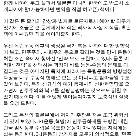
함께 시야에 두고 살펴서 일본뿐 아니라 한국에도 반드시 소
개되어야 할(가능하다면 번역을 직접 하고픈) 책이다.
이 같은 큰 줄기의 감상과 별개로 토론자로서 해야 할 의무가
있기에 조금은 큰 문제제기와 작은 역사적 사실 지적들, 혹은
책에 아쉬웠던 점을 이야기할까 한다.
우선 독립운동 이후의 생성될 국가 혹은 사회에 대한 방향성
이 복고, 민주주의, 사회주의 등으로 갈리는 것을 당시 운동이
처한 조건 속에서 찾아진 ‘전략’으로 표현하고 있다. 물론 이
러한 ‘전략’을 선택하는 과정이 바로 능동-수동의 문제로 귀
결되는 것은 아니지만 독자에 따라서는 독립운동의 방향설정
과정을 너무 수동적 형태로 보는 것 아니냐고 받아들일 수도
있어 보인다. 특히 신규식의 예가 동제사와 신한혁명당을 오
가면서 민주주의와 복고를 갈팡질팡하는 것으로도 읽힐 수
있기 때문이다. 이를 어떻게 받아들여야할지 보충적인 설명
을 요청 드린다.
그리고 본서의 결론부에서 저자의 주장은 저는 조금 위험성
이 있어 보였다. 3·1운동(혁명)이 민주공화제를 표방한 대한
민국 임시정부 수립을 목표한 운동이 아니었다는 지적에는
십분 동의한다. 3·1운동의 참가자들 모두가 의식적으로 ‘민주