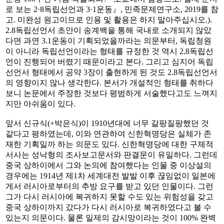
로 보는 2·8독립선언과 3·1운동』, 민족문제연구소, 2019를 참
고. 미완성 원고이므로 인용 및 활용은 하지 말아주십시오.).
2.8독립선언서 초안이 송계백을 통해 국내로 소개되지 않았
다면 과연 3.1운동이 기획되었을까라는 의문부터, 독립청원
이 아니라 독립선언이라는 형태를 규정한 것 역시 2.8독립선
언이 진행되어 버렸기 때문이라고 본다. 그리고 심지어 독립
선언서 형태에서 공약 3장이 출현하게 된 것도 2.8독립선언서
의 영향이지 않나 생각한다. 본서가 개설적인 형태를 취하다
보니 논문에서 주장한 것보다 평범하게 서술했다고도 느껴지
지만 아쉬움이 있다.
앞서 신규식(+박은식)이 1910년대에 너무 갈팡질팡했던 것
같다고 평하였는데, 이와 연관하여 신한혁명당은 실체가 존
재한 기획일까 하는 의문도 있다. 신한혁명당에 대한 구체적
서사는 성낙형의 조사보고문서와 판결문이 유일하다. 그런데
중국 상하이에서 그와 논의에 참여했다는 인물 중 이상설의
경우에는 1914년 제1차 세계대전 발발 이후 끊임없이 일본에
게서 러시아로부터의 추방 요구를 받고 있던 인물이다. 그런
그가 다시 러시아에 복귀하지 못할 수도 있는 위험성을 갖고
중국 상하이까지 갔다가 다시 러시아로 복귀하였다고 볼 수
있는지 의문이다. 물론 일제의 감시망이라는 것이 100% 완벽