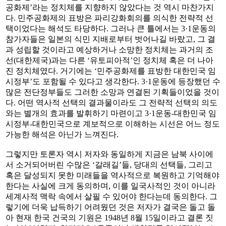
공화제’라는 정치체를 지향하지 않았다는 것 역시 마찬가지
다. 민주공화제의 표방은 파리강화회의를 의식한 전략적 선
택이었다는 해석도 타당하다. 그러나 큰 틀에서는 3·1운동의
참가자들은 일본의 식민 지배로부터 벗어나길 바랐고, 그 결
과 성립할 것이라고 예상하거나 소망한 정치체는 과거의 조
선(대한제국)과는 다른 ‘유토피아적’인 정치체 혹은 더 나아
진 정치체였다. 거기에는 ‘민주공화제를 표방한 대한민국 임
시정부’도 포함될 수 있다고 생각한다. 3·1운동에 등장했던 수
많은 전단정부들도 그러한 소망과 연결된 기획들이었을 것이
다. 어떤 역사적 선택의 결과물이라도 그 전략적 선택의 의도
와는 별개의 효과를 발휘하기 마련이고 3·1운동-대한민국 임
시정부-대한민국으로 계보적으로 이해하는 시선은 어느 정도
가능한 해석은 아닌가 느껴진다.
그렇지만 토론자 역시 저자와 동일하게 지금은 남북 사이에
서 소거되어버린 수많은 ‘갈래길’들, 당대의 선택들, 그리고
혹은 달성되지 못한 미래들을 역사적으로 복원하고 기억해야
한다는 사실에 크게 동의하며, 이를 일국사적인 것이 아니라
세계사적 맥락 속에서 살필 수 있어야 한다는데 동의한다. 그
렇기에 더욱 납득하기 어려웠던 것은 저자가 결국은 돌고 돌
아 현재 한국 건국의 기원은 1948년 8월 15일이라고 결론 짓