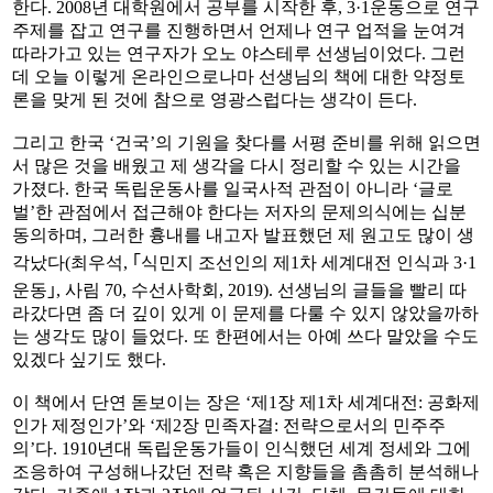
한다. 2008년 대학원에서 공부를 시작한 후, 3·1운동으로 연구
주제를 잡고 연구를 진행하면서 언제나 연구 업적을 눈여겨
따라가고 있는 연구자가 오노 야스테루 선생님이었다. 그런
데 오늘 이렇게 온라인으로나마 선생님의 책에 대한 약정토
론을 맞게 된 것에 참으로 영광스럽다는 생각이 든다.
그리고 한국 ‘건국’의 기원을 찾다를 서평 준비를 위해 읽으면
서 많은 것을 배웠고 제 생각을 다시 정리할 수 있는 시간을
가졌다. 한국 독립운동사를 일국사적 관점이 아니라 ‘글로
벌’한 관점에서 접근해야 한다는 저자의 문제의식에는 십분
동의하며, 그러한 흉내를 내고자 발표했던 제 원고도 많이 생
각났다(최우석, ｢식민지 조선인의 제1차 세계대전 인식과 3·1
운동｣, 사림 70, 수선사학회, 2019). 선생님의 글들을 빨리 따
라갔다면 좀 더 깊이 있게 이 문제를 다룰 수 있지 않았을까하
는 생각도 많이 들었다. 또 한편에서는 아예 쓰다 말았을 수도
있겠다 싶기도 했다.
이 책에서 단연 돋보이는 장은 ‘제1장 제1차 세계대전: 공화제
인가 제정인가’와 ‘제2장 민족자결: 전략으로서의 민주주
의’다. 1910년대 독립운동가들이 인식했던 세계 정세와 그에
조응하여 구성해나갔던 전략 혹은 지향들을 촘촘히 분석해나