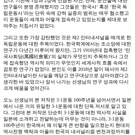
갔다. 기존에 1장과 2장에 언급된 사건, 단체, 문건들에 대한
연구들이 분명 존재했지만 그것들은 ‘한국사’ 혹은 ‘한국 독
립운동사’라는 단위 속에 갇혀 실증의 범위는 매우 협소했고
이 운동들이 세계와 어떻게 접속하고 있었는지를 제대로 보
여주는 지침서가 없었다.
그리고 또한 가장 감탄했던 것은 제2 인터내셔널을 매개로 한
독립운동에 대한 주목이었다. 한국학계에서는 조소앙에 대한
연구가 다년간 이루어져 왔지만, 그가 1910년대 접촉했던 ‘만
국사회당(萬國社會黨)’의 실체가 무엇인지 주목하거나 그것
에 접속했던 역사적 의미가 무엇인지 세계사적 흐름 속에서
검토한 연구가 없었다. 본인도 이를 2018년 말이 돼서야 제2
인터내셔널이란 사실을 깨닫고 연구대상으로 삼아야겠다고
생각한 바 있었으나 앞서 나가는 선생님의 연구 성과에 다시
크게 배움을 얻어간다.
오노 선생님의 본 저작은 3·1운동 100주년을 넘어서면서 일본
에서 나온 거의 유일한 3·1운동에 대한 단독 저서로 알고 있
다. 그런데 본 저작은 단순히 3·1운동에 대한 역사적 사실을
일본에 소개하고 전달하는데 머무는 것이 아니라, 3·1운동
100주년이 한국에서 왜 이렇게 큰 반향을 일으켰는지 현대의
역사전쟁 맥락과 아울러 한국의 내셔널리즘 변천과정까지를