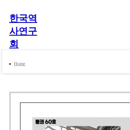
한국역
사연구
회
Home