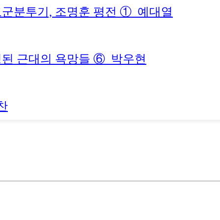
고군분투기, 조명훈 평전 ①_예대열
영된 근대의 욕망들 ⑥_박우현
찬
의 외래(外來) 이주민과 다문화(多文化)_안