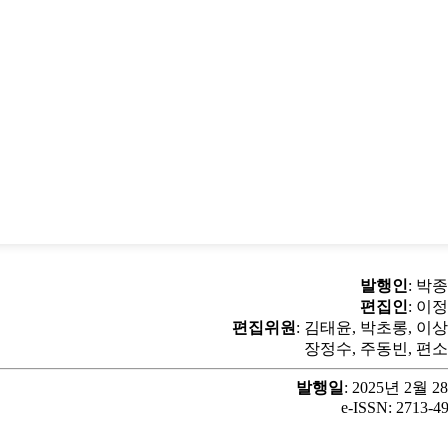
발행인
: 박
편집인
: 이
정준
편집위원
: 김태윤, 박초롱, 이
장정수, 주동빈, 편
발행일
: 2025년 2월 2
e-ISSN: 2713-4