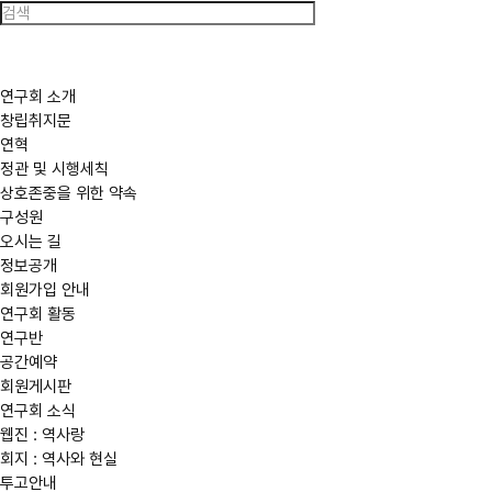
한
국
역
사
연
구
연구회 소개
회
창립취지문
연혁
정관 및 시행세칙
상호존중을 위한 약속
구성원
오시는 길
정보공개
회원가입 안내
연구회 활동
연구반
공간예약
회원게시판
연구회 소식
웹진 : 역사랑
회지 : 역사와 현실
투고안내