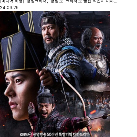
[미디어 비평] ‘경성크리처’, ‘경성’도 ‘크리처’도 놓친 식민지 이야…
24.03.29