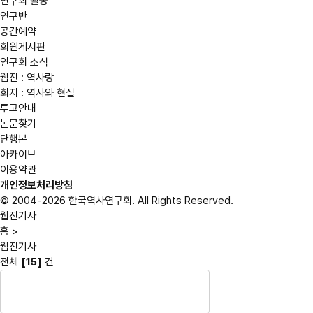
연구회 활동
연구반
공간예약
회원게시판
연구회 소식
웹진 : 역사랑
회지 : 역사와 현실
투고안내
논문찾기
단행본
아카이브
이용약관
개인정보처리방침
© 2004-2026 한국역사연구회. All Rights Reserved.
웹진기사
홈
>
웹진기사
전체
[15]
건