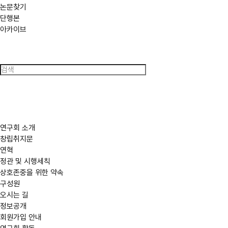
논문찾기
단행본
아카이브
검
색
연구회 소개
창립취지문
연혁
정관 및 시행세칙
상호존중을 위한 약속
구성원
오시는 길
정보공개
회원가입 안내