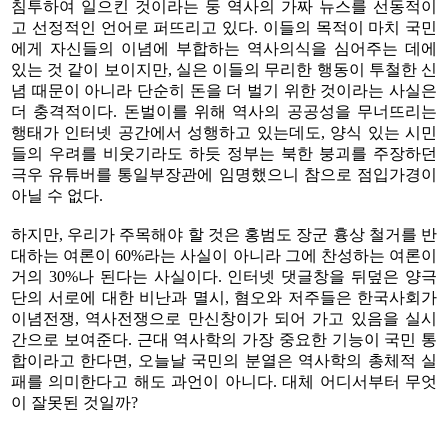
침투하여 일으킨 것이라는 둥 역사의 가짜 뉴스를 선동적이
고 선정적인 언어로 퍼뜨리고 있다. 이들의 목적이 마치 국민
에게 자신들의 이념에 부합하는 역사의식을 심어주는 데에
있는 것 같이 보이지만, 실은 이들의 무리한 행동이 투철한 신
념 때문이 아니라 단순히 돈을 더 벌기 위한 것이라는 사실은
더 충격적이다. 돈벌이를 위해 역사의 공공성을 무너뜨리는
행태가 인터넷 공간에서 성행하고 있는데도, 양식 있는 시민
들의 우려를 비웃기라도 하듯 정부는 북한 붕괴를 주장하던
극우 유튜버를 통일부장관에 임명했으니 참으로 점입가경이
아닐 수 없다.
하지만, 우리가 주목해야 할 것은 홍범도 장군 흉상 철거를 반
대하는 여론이 60%라는 사실이 아니라 그에 찬성하는 여론이
거의 30%나 된다는 사실이다. 인터넷 댓글창을 뒤덮은 양극
단의 서로에 대한 비난과 멸시, 혐오와 저주들은 한국사회가
이념전쟁, 역사전쟁으로 만신창이가 되어 가고 있음을 실시
간으로 보여준다. 근대 역사학의 가장 중요한 기능이 국민 통
합이라고 한다면, 오늘날 국민의 분열은 역사학의 총체적 실
패를 의미한다고 해도 과언이 아니다. 대체 어디서부터 무엇
이 잘못된 것일까?