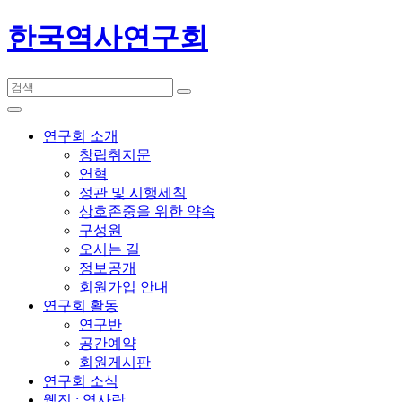
한국역사연구회
연구회 소개
창립취지문
연혁
정관 및 시행세칙
상호존중을 위한 약속
구성원
오시는 길
정보공개
회원가입 안내
연구회 활동
연구반
공간예약
회원게시판
연구회 소식
웹진 : 역사랑