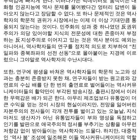
무력감에 빠지게 한다. 이러다가는 빅데이터로 움직이는 대
화형 인공지능에 역사 문제를 물어봤다간 엉터리 답변이 돌
아오지 않는다고 장담할 수 없다. 또 하나 문제적인 것은 역사
학자의 학문적 권위가 시장에서는 이제 더 이상 기대만큼 통
용되지 않는다는 것이다. 민주화의 성과 중 하나였던 反권위
주의가 의당 있어야할 지식의 전문성에 대한 존중마저 부정
하는 反지성주의로 이어지고 있는 것은 역사 분야도 예외는
아니어서, 역사학자들의 연구를 정치적 의도로 치부하여 “친
일파와 종북좌파의 선전 선동”으로 몰아붙이는 지경에 이르
렀으니 그야말로 역사학자의 수난시대다.
또한, 연구에 평생을 바쳐온 역사학자들의 학문적 노고와 성
과는 충분히 존중받지 못한 채, 연구자들이 받는 원고료와 강
연료의 수십 배를 단 한 번의 출연료로 벌어들이는 역사커뮤
니케이터들의 활약만이 부각된 방송시장, 출판시장에서 이러
한 무력감은 배가 되곤 한다. 아무리 제조업보다 유통업이 더
큰 수익을 얻는 것이 시장의 현실이라지만, 전망을 잃어버린
자본주의의 전사들이 각개 전투를 벌이고 있는 오늘날, 지식
마저도 생산자가 아닌 유통업자들이 부와 명성을 독점하고
인기를 발판으로 애국주의적 정서를 부추기는 상황을 아무런
저항감 없이 받아들이는 역사학자는 드물다. 하지만, 대중적
인 ‘역사 붐’ 조성에 일조해온 이들 역사커뮤니케이터의 역할