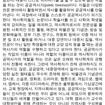
함한다. 대중이 스스로 역사하기를 잘 할 수 있도록 돕는 역할
을 하는 것이 공공역사가(public historian)이다. 이들은 다양한
전문 분야에서 활동하면서 역사를 활용하여 공공역사를 만들
어낸다. 이 과정에서 대중들 스스로가 공공역사가가 되기도
한다. 역사학자들도 논문이나 학술서를 쓰고 사학과 학생들
에게 강의하는 일을 제외하고, 역사학자로서의 전문성을 활
용한 사회적인 모든 활동, 예컨대 박물관 및 기념관, 방송 및
문화예술계, 정부 기관, 연구소, 위원회 등에서 각종 역사 자
문 및 조사 활동을 하거나, 대중 강연이나 대중서 집필, 역사
전공이 아닌 일반 학생들에 대한 교양 강의 등을 할 때는 공공
역사가의 역할을 수행하고 있다고 보아야 한다. 공공역사가
는 직업의 이름이 아니라 역할의 이름이므로 역사학자가 공
공역사가의 역할을 하는 것은 실은 오래된 역사학계의 관행
이자 전통에 속한다. 그런데 역사학자가 전혀 관여하지도 의
도하지도 않은, 공공영역, 대중영역에서 일어나는 역사의 다
양한 실천 형태들도 무수히 존재해 왔다. 박물관과 기념관의
전시로, 소설로, 영화로, 드라마로, 웹툰으로, 게임으로, 웹에
서, 앱에서, 각종 미디어에서, 콘텐츠 플랫폼에서, 가상공간에
서, 교육 현장에서, 지역사회에서 등등, 공공역사는 역사학자
들이 인식하든 못하든 우리 곁에 어느새 와있으며 풍부하게
자신들의 세계를 만들어나가고 있다. 대학 캠퍼스가 교수와
대학생만을 위해 존재하는 것이 아니라 지역사회 구성원을