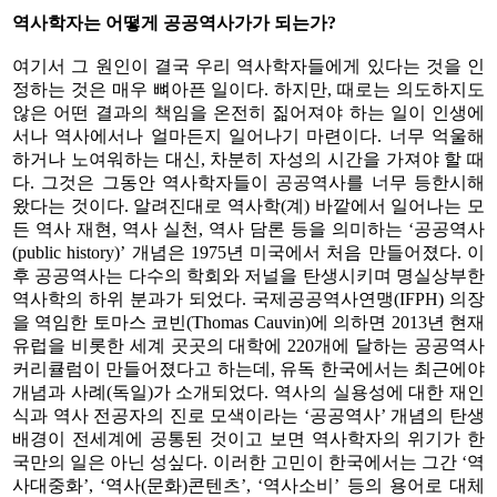
역사학자는 어떻게 공공역사가가 되는가?
여기서 그 원인이 결국 우리 역사학자들에게 있다는 것을 인
정하는 것은 매우 뼈아픈 일이다. 하지만, 때로는 의도하지도
않은 어떤 결과의 책임을 온전히 짊어져야 하는 일이 인생에
서나 역사에서나 얼마든지 일어나기 마련이다. 너무 억울해
하거나 노여워하는 대신, 차분히 자성의 시간을 가져야 할 때
다. 그것은 그동안 역사학자들이 공공역사를 너무 등한시해
왔다는 것이다. 알려진대로 역사학(계) 바깥에서 일어나는 모
든 역사 재현, 역사 실천, 역사 담론 등을 의미하는 ‘공공역사
(public history)’ 개념은 1975년 미국에서 처음 만들어졌다. 이
후 공공역사는 다수의 학회와 저널을 탄생시키며 명실상부한
역사학의 하위 분과가 되었다. 국제공공역사연맹(IFPH) 의장
을 역임한 토마스 코빈(Thomas Cauvin)에 의하면 2013년 현재
유럽을 비롯한 세계 곳곳의 대학에 220개에 달하는 공공역사
커리큘럼이 만들어졌다고 하는데, 유독 한국에서는 최근에야
개념과 사례(독일)가 소개되었다. 역사의 실용성에 대한 재인
식과 역사 전공자의 진로 모색이라는 ‘공공역사’ 개념의 탄생
배경이 전세계에 공통된 것이고 보면 역사학자의 위기가 한
국만의 일은 아닌 성싶다. 이러한 고민이 한국에서는 그간 ‘역
사대중화’, ‘역사(문화)콘텐츠’, ‘역사소비’ 등의 용어로 대체