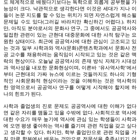
도 체계적으로 배웠다기보다는 독학으로 외롭게 공부했을 가
능성이 크다. 낙관적으로 생각한다면 이것은 세대가 지나 이
들이 논문 지도를 할 수 있는 위치가 되면 자연스럽게 해소될
문제일 수도 있다(그러길 바라지만 확신하긴 어렵다.). 하지
만, 아직도 분야로서의 문화사 연구, 그 중에서도 공공역사와
밀접한 관련이 있는 근현대 대중문화에 대한 사적 탐구는 요
원한 상태이다. 최근에 공공역사에 대한 관심이 고조되고 있
는 것과 일부 사학과와 역사(문화)콘텐츠학과에서 문화사 전
공 교수를 채용하려는 움직임이 시작되고 있는 것은 같은 맥
락의 현상이다. 오늘날 공공역사의 존재 방식 자체가 시대성
과 역사성을 내포한 문화현상이며, 이른바 ‘유사역사학’에서
부터 근현대의 가짜 뉴스에 이르는 것들까지도 하나의 기형
적인 사회문화적 현상이라는 것을 이해하는 것은 역사학의
한 영역으로서 공공역사 연구를 어떻게 시작해야 할지에 하
나의 힌트가 된다.
사학과 졸업생의 진로 문제도 공공역사에 대한 이해가 없다
면 같은 자리를 맴돌고 있을 수밖에 없다. 사회적으로 역사에
대한 수요가 매우 높기에 역사에 관심 있는 학생들이 사학과
에 오면 평생 좋아하는 역사를 즐기며 관련 직업을 갖고 싶다
고 생각할 수 있다. 하지만, 학부 졸업만으로 관련 직업을 가
질 만큼 학부에서 배우는 것만으로 전문성을 충족시키기 어