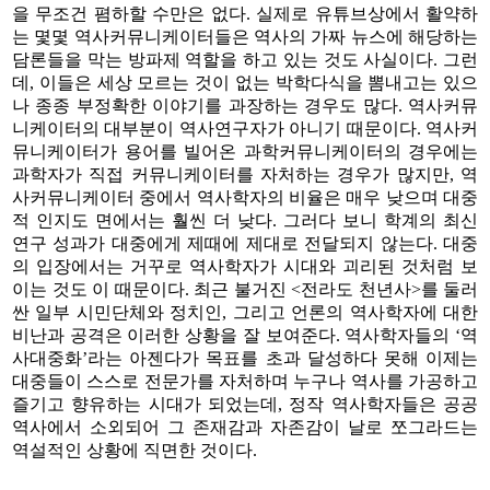
을 무조건 폄하할 수만은 없다. 실제로 유튜브상에서 활약하
는 몇몇 역사커뮤니케이터들은 역사의 가짜 뉴스에 해당하는
담론들을 막는 방파제 역할을 하고 있는 것도 사실이다. 그런
데, 이들은 세상 모르는 것이 없는 박학다식을 뽐내고는 있으
나 종종 부정확한 이야기를 과장하는 경우도 많다. 역사커뮤
니케이터의 대부분이 역사연구자가 아니기 때문이다. 역사커
뮤니케이터가 용어를 빌어온 과학커뮤니케이터의 경우에는
과학자가 직접 커뮤니케이터를 자처하는 경우가 많지만, 역
사커뮤니케이터 중에서 역사학자의 비율은 매우 낮으며 대중
적 인지도 면에서는 훨씬 더 낮다. 그러다 보니 학계의 최신
연구 성과가 대중에게 제때에 제대로 전달되지 않는다. 대중
의 입장에서는 거꾸로 역사학자가 시대와 괴리된 것처럼 보
이는 것도 이 때문이다. 최근 불거진 <전라도 천년사>를 둘러
싼 일부 시민단체와 정치인, 그리고 언론의 역사학자에 대한
비난과 공격은 이러한 상황을 잘 보여준다. 역사학자들의 ‘역
사대중화’라는 아젠다가 목표를 초과 달성하다 못해 이제는
대중들이 스스로 전문가를 자처하며 누구나 역사를 가공하고
즐기고 향유하는 시대가 되었는데, 정작 역사학자들은 공공
역사에서 소외되어 그 존재감과 자존감이 날로 쪼그라드는
역설적인 상황에 직면한 것이다.