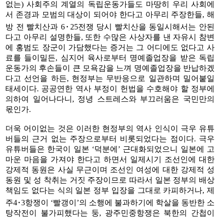
없는) 사회주의 계열의 독립운동가들도 마땅히 우리 사회에
서 존경과 모범의 대상이 되어야 한다고 아무리 주장한들, 해
방 전 빨치산과 6･25전쟁 당시 빨치산을 동일시해서는 안된
다고 아무리 설명한들, 또한 수많은 사상자를 낸 자유시 참변
에 홍범도 장군이 가담했다는 증거는 그 어디에도 없다고 사
료를 들이밀든, 심지어 육사로부터 명예졸업장을 받은 독립
운동가의 후손들이 큰 모욕감을 느껴 명예졸업장을 반납하겠
다고 선언을 하든, 현정부는 무반응으로 일관하며 밀어붙일
태세이다. 공공연한 역사 부정이 헌법을 수호해야 할 정부에
의하여 일어나다니, 정녕 스트레스와 부끄러움은 국민만의
몫인가.
더욱 어이없는 것은 이러한 현정부의 역사 인식이 극우 유튜
버들의 근거 없는 주장으로부터 비롯되었다는 점이다. 극우
유튜버들은 한국이 일본 ‘덕분에’ 근대화되었으니 일본에 고
마운 마음을 가져야 한다고 하면서 일제시기 조선인에 대한
강제적 동원은 사실 무근이며 조선인 여성에 대한 강제적 성
동원 및 성 착취는 거짓 주장이므로 따라서 일본 정부의 배상
책임도 없다는 식의 일본 정부 입장을 그대로 카피하거나, 제
주4･3항쟁이 ‘빨갱이’의 소행에 불과하기에 학살을 동반한 소
탕작전이 불가피했다는 둥, 광주민중항쟁은 북한의 간첩이