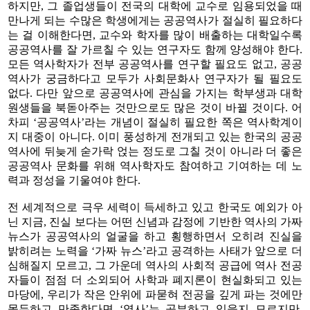
하지만, 그 졸업생들이 전국의 대학에 교수로 임용되었을 때
만나게 되는 수많은 학생에게는 공공역사가 절실히 필요하다
는 걸 이해한다면, 교수와 학자를 많이 배출하는 대학일수록
공공역사를 잘 가르칠 수 있는 연구자도 함께 양성해야 한다.
모든 역사학자가 전부 공공역사를 연구할 필요도 없고, 공공
역사가 궁금하다고 모두가 사회문화사 연구자가 될 필요도
없다. 다만 앞으로 공공역사에 관심을 가지는 학부생과 대학
원생들을 북돋아주는 것만으로도 많은 것이 바뀔 것이다. 어
차피 ‘공공역사’라는 개념이 절실히 필요한 쪽은 역사학계이
지 대중이 아니다. 이미 풍성하게 전개되고 있는 한국의 공공
역사에 뒤늦게 숟가락 얹는 정도로 그칠 것이 아니라 더 좋은
공공역사 문화를 위해 역사학자도 참여하고 기여하는 데 노
력과 정성을 기울여야 한다.
전 세계적으로 극우 세력이 득세하고 있고 한국도 예외가 아
닌 지금, 진실 보다는 어떤 신념과 감정에 기반한 역사의 가짜
뉴스가 공공역사의 얼굴을 하고 횡행하면서 오히려 진실을
밝히려는 노력을 ‘가짜 뉴스’라고 공격하는 사태가 앞으로 더
심해질지 모르고, 그 가운데 역사의 사회적 공급에 역사 전공
자들이 점점 더 소외되어 사학과 폐지론이 현실화되고 있는
마당에, 우리가 작은 안위에 파묻혀 전공을 깊게 파는 것에만
몰두하고 만족한다면 ‘역사’는 공부하고 있을지 모르지만,