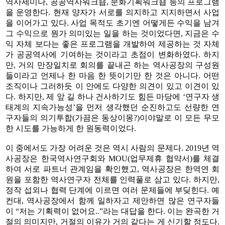
역사세미나, 공공역사워크숍, 문화기획워크숍 등의 프로그램
을 운영한다. 현재 양자가 서로를 의지하고 지지하면서 사업
을 이어가고 있다. 사업 목적도 초기엔 어떻게든 수익을 남겨
그 수익으로 뭔가 의미있는 일을 하는 것이었다면, 지금은 수
익 자체 보다는 좋은 프로그램을 개발하여 제공하는 것 자체
가 공공역사에 기여하는 것이라고 초점이 변화하였다. 하지
만, 거의 만장일치로 회의를 끝내곤 하는 역사공장의 구성원
들이라고 언제나 한 마음 한 뜻이기만 한 것은 아니다. 어떤
조직이나 그러하듯 이 안에도 다양한 의견이 있고 이견이 있
다. 하지만, 제 앞 길 하나 건사하기도 힘든 마당에 ‘연구자 생
태계의 지속가능성’을 먼저 생각했던 순진하고도 선량한 연
구자들의 의기투합(가끔은 동상이몽?)이야말로 이 모든 무모
한 시도를 가능하게 한 원동력이었다.
이 중에서도 가장 어려운 것은 역시 사람의 문제다. 2019년 역
사공장은 한국역사연구회와 MOU(업무제휴 협약서)를 체결
하여 서로 파트너 관계임을 확인했고, 역사공장은 한역연 회
원을 포함한 역사연구자 전체를 인력풀로 삼고 있다. 하지만,
정작 섭외나 협력 단계에 이르면 여러 문제들에 부딪힌다. 예
컨대, 역사공장에서 함께 일하자고 제안하면 많은 연구자들
이 “저는 기획력이 없어요..”라는 대답을 한다. 이는 완곡한 거
절의 의미지만, 거절의 이유가 거의 같다는 게 신기할 정도다.