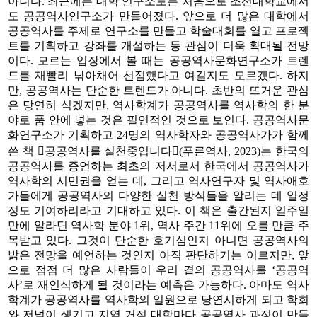
아니다. 최근에는 대학 연구소로는 처음으로 조선대학교에서
도 공공역사연구소가 만들어졌다. 앞으로 더 많은 대학에서
공공역사를 주제로 연구소를 만들고 학술대회를 열고 프로젝
트를 기획하고 강좌를 개설하는 등 관심이 더욱 확대될 전망
이다. 모르는 입장에서 볼 때는 공공역사문화연구소가 트렌
드를 재빨리 낚아채어 선점했다고 여길지도 모르겠다. 하지
만, 공공역사는 단순한 트렌드가 아니다. 초반의 뜨거운 관심
은 당연히 식겠지만, 역사학계가 공공역사를 역사학의 한 분
야로 품 안에 넣는 것은 필연적인 것으로 보인다. 공공역사문
화연구소가 기획하고 24명의 역사학자와 공공역사가가 함께
쓴 책 공공역사를 실천중입니다(푸른역사, 2023)는 한국의
공공역사를 증언하는 최초의 저서로서 한국에서 공공역사가
역사학의 시민권을 얻는 데, 그리고 역사연구자 및 역사애호
가들에게 공공역사의 다양한 실천 방식들을 알리는 데 일정
정도 기여하리라고 기대하고 있다. 이 책은 출간된지 일주일
만에 알라딘 역사학 분야 1위, 역사 주간 11위에 오를 만큼 주
목받고 있다. 그것이 단순한 호기심인지 아니면 공공역사의
밝은 전망을 예언하는 것인지 아직 판단하기는 이르지만, 앞
으로 점점 더 많은 사람들이 우리 곁의 공공역사를 ‘공공역
사’로 재인식하게 될 것이라는 예측은 가능하다. 아마도 역사
학계가 공공역사를 역사학의 일원으로 당연시하게 되고 학회
와 저널이 생기고 지역 거점 대학마다 공공역사 과정이 만들