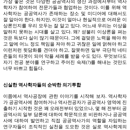
가장 좋은 것은 다양한 공공역사의 생산 과정에서부터 역사
학자가 참여하여 전문가들과 협업하는 것이다. 이를 위해 역
사학자는 공공역사가 존재하는 장소 및 미디어에 대해서도
잘 알아야 한다. 하지만, 이것이 얼마나 현실적으로 어려운 이
상론인지를 우리 모두는 잘 알고 있다. 어느새 우리는 이상을
말하지 못하는 시대를 살고 있다. 왜? 섣불리 이상론을 펴는
것은 득보다 실이 많기 때문이다. 그에 걸맞은 노력을 해야 하
고 말에 어느 정도 책임을 져야 하고 귀찮은 일에 얽혀야 하고
이런저런 뒷담화를 견뎌야 하고, 잘못하면 일부 극단적 네티
즌들의 타겟이 되어 악플 세례를 받을 수도 있다. 무엇보다도
자기 전공 분야를 연구하고 주어진 숙제(?)를 해내는 것만도
너무 바쁘고 힘들다.
신실한 역사학자들의 순박한 의기투합
이쯤에서 역사공장에 관한 이야기를 시작해 보자. 역사학자
가 공공역사에 참여하거나 역사전공자가 공공역사 영역에 진
출하기 시작한 것은 꽤 오래전부터 있었으나, 몇 해 전부터 공
공역사의 일부 담론에 대하여 학문적으로 비판하거나 공공역
사에 대하여 발언하고 직접 공공역사가의 역할을 자임하는
연구자들이 조직적인 실천을 도모한 것은 실로 역사학계의