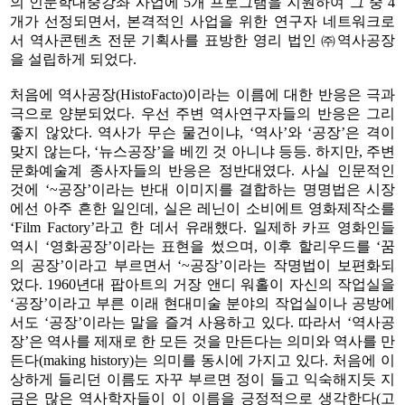
의 인문학대중강좌 사업에 5개 프로그램을 지원하여 그 중 4
개가 선정되면서, 본격적인 사업을 위한 연구자 네트워크로
서 역사콘텐츠 전문 기획사를 표방한 영리 법인 ㈜역사공장
을 설립하게 되었다.
처음에 역사공장(HistoFacto)이라는 이름에 대한 반응은 극과
극으로 양분되었다. 우선 주변 역사연구자들의 반응은 그리
좋지 않았다. 역사가 무슨 물건이냐, ‘역사’와 ‘공장’은 격이
맞지 않는다, ‘뉴스공장’을 베낀 것 아니냐 등등. 하지만, 주변
문화예술계 종사자들의 반응은 정반대였다. 사실 인문적인
것에 ‘~공장’이라는 반대 이미지를 결합하는 명명법은 시장
에선 아주 흔한 일인데, 실은 레닌이 소비에트 영화제작소를
‘Film Factory’라고 한 데서 유래했다. 일제하 카프 영화인들
역시 ‘영화공장’이라는 표현을 썼으며, 이후 할리우드를 ‘꿈
의 공장’이라고 부르면서 ‘~공장’이라는 작명법이 보편화되
었다. 1960년대 팝아트의 거장 앤디 워홀이 자신의 작업실을
‘공장’이라고 부른 이래 현대미술 분야의 작업실이나 공방에
서도 ‘공장’이라는 말을 즐겨 사용하고 있다. 따라서 ‘역사공
장’은 역사를 제재로 한 모든 것을 만든다는 의미와 역사를 만
든다(making history)는 의미를 동시에 가지고 있다. 처음에 이
상하게 들리던 이름도 자꾸 부르면 정이 들고 익숙해지듯 지
금은 많은 역사학자들이 이 이름을 긍정적으로 생각한다(고