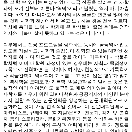
을 잘 할 수 있다는 보장도 없다. 결국 전공을 살리는 건 사학
과에 오기 전부터 이른바 ‘역덕’이라고 불렸던 역사 매니아층
이다. 하지만, 매니아로서 역사의 시시콜콜한 면면을 많이 아
는 것과 사학과 전공에서 배우고 요구하는 것은 전혀 다르다.
역사에 흥미를 느껴 사학과에 온 학생들이 졸업 후에는 정작
역사와 더불어 살지 못하고 있다는 것은 아이러니다.
학부에서는 전공 프로그램을 심화하는 동시에 공공역사 입문
정도를 개설하고, 사학과 졸업생이 진학할 수 있는 대학원 선
택지를 하나 더 만드는 것도 좋을 것이다. 기록학이나 박물관
학처럼 이미 대학원 과정이 있는 경우에는 사학과 졸업생이
그쪽으로 진학하면 될 것이다. 하지만, 현실적으로 기록학이
나 박물관학이 역사학에 기초를 두고 있지 않은 경우가 많기
에 역사학을 토대로 한 기록학, 박물관학을 개발하는 것은 현
실적인 여러 어려움에도 불구하고 매우 의미있는 일이다. 역
사학자를 키우기 위한 일반대학원과 공공역사의 다양한 분야
에서 일할 수 있는 전문인력을 양성하는 전문대학원으로 이
원화하는 것이 가장 합리적일 것이다. 이 전문대학원에서는
아키비스트, 큐레이터, (디지털)문화재 전문가, 작가 및 연출
자 등의 스토리텔러, 문화기획전문가 등을 양성하는 커리큘
럼을 운영한다. 대학의 특성과 여력에 따라 한 두 개 정도를
선택하여 집중적인 커리큘럼을 개발할 수도 있다. 일반대학