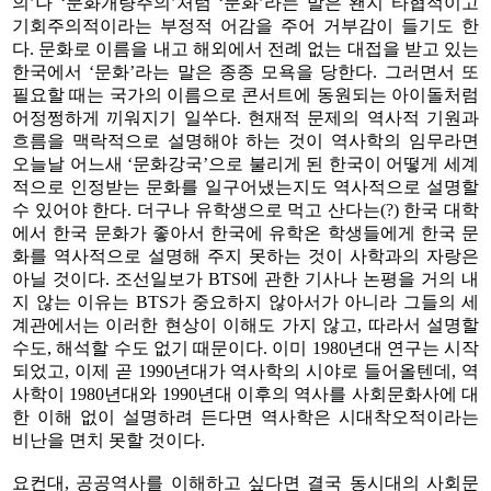
의’나 ‘문화개량주의’처럼 ‘문화’라는 말은 왠지 타협적이고
기회주의적이라는 부정적 어감을 주어 거부감이 들기도 한
다. 문화로 이름을 내고 해외에서 전례 없는 대접을 받고 있는
한국에서 ‘문화’라는 말은 종종 모욕을 당한다. 그러면서 또
필요할 때는 국가의 이름으로 콘서트에 동원되는 아이돌처럼
어정쩡하게 끼워지기 일쑤다. 현재적 문제의 역사적 기원과
흐름을 맥락적으로 설명해야 하는 것이 역사학의 임무라면
오늘날 어느새 ‘문화강국’으로 불리게 된 한국이 어떻게 세계
적으로 인정받는 문화를 일구어냈는지도 역사적으로 설명할
수 있어야 한다. 더구나 유학생으로 먹고 산다는(?) 한국 대학
에서 한국 문화가 좋아서 한국에 유학온 학생들에게 한국 문
화를 역사적으로 설명해 주지 못하는 것이 사학과의 자랑은
아닐 것이다. 조선일보가 BTS에 관한 기사나 논평을 거의 내
지 않는 이유는 BTS가 중요하지 않아서가 아니라 그들의 세
계관에서는 이러한 현상이 이해도 가지 않고, 따라서 설명할
수도, 해석할 수도 없기 때문이다. 이미 1980년대 연구는 시작
되었고, 이제 곧 1990년대가 역사학의 시야로 들어올텐데, 역
사학이 1980년대와 1990년대 이후의 역사를 사회문화사에 대
한 이해 없이 설명하려 든다면 역사학은 시대착오적이라는
비난을 면치 못할 것이다.
요컨대, 공공역사를 이해하고 싶다면 결국 동시대의 사회문