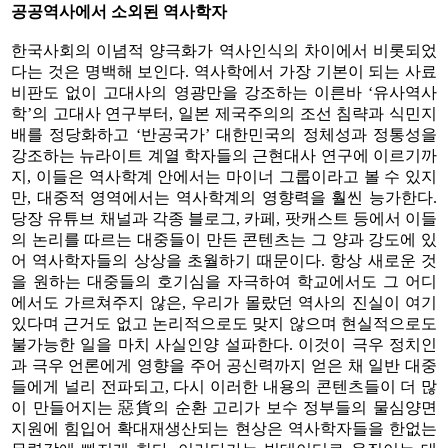
공공역사에서 소외된 역사학자
한국사회의 이념적 양극화가 역사인식의 차이에서 비롯되었
다는 것은 명백해 보인다. 역사학에서 가장 기본이 되는 사료
비판도 없이 고대사의 영광만을 강조하는 이른바 ‘유사역사
학’의 고대사 연구부터, 일본 제국주의의 조선 침략과 식민지
배를 정당화하고 ‘반공국가’ 대한민국의 정체성과 정통성을
강조하는 뉴라이트 계열 학자들의 근현대사 연구에 이르기까
지, 이들은 역사학계 안에서는 마이너 그룹이라고 볼 수 있지
만, 대중적 영역에서는 역사학계의 영향력을 훨씬 능가한다.
당장 유튜브 채널과 각종 블로그, 카페, 팟캐스트 등에서 이들
의 논리를 따르는 대중들이 만든 콘텐츠는 그 양과 강도에 있
어 역사학자들의 상상을 초월하기 때문이다. 항상 새로운 것
을 원하는 대중들의 호기심을 자극하여 학교에서도 그 어디
에서도 가르쳐주지 않은, 우리가 몰랐던 역사의 진실이 여기
있다며 근거도 없고 논리적으로도 맞지 않으며 현실적으로도
불가능한 일을 마치 사실인양 설파한다. 이것이 극우 정치인
과 극우 언론에게 영향을 주어 공신력까지 얻은 채 일반 대중
들에게 널리 전파되고, 다시 이러한 내용의 콘텐츠들이 더 많
이 만들어지는 惡貨의 순환 고리가 보수 정부들의 물심양면
지원에 힘입어 확대재생산되는 현상은 역사학자들을 한없는