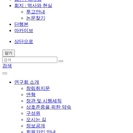
회지 : 역사와 현실
투고안내
논문찾기
단행본
아카이브
상단으로
닫기
검색
연구회 소개
창립취지문
연혁
정관 및 시행세칙
상호존중을 위한 약속
구성원
오시는 길
정보공개
회원가입 안내