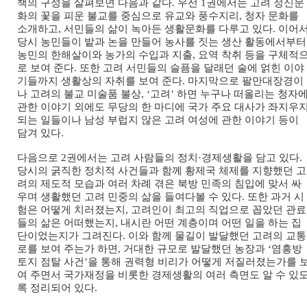
책의 구성을 살펴보면 다음과 같다. 우선 1권에서는 고려 정신문
화의 꽃을 피운 불교를 중심으로 유교와 풍수지리, 청자 문화를
소개하고, 서민들의 삶이 녹아든 생활문화를 다루고 있다. 이어
당시 농민들이 밭과 논을 만들어 농사를 짓는 생산 활동에서부터
농민의 한해살이와 농가의 수입과 지출, 요역 착취 등을 구체적
로 보여 준다. 또한 고려 서민들의 슬픔을 달래던 술에 얽힌 이야
기들까지 생활상의 자취를 보여 준다. 마지막으로 팔만대장경이
나 고려의 불교 미술품 불상, ‘고려’ 하면 누구나 떠올리는 청자
관한 이야기 외에도 무당의 한 마디에 국가 주요 대사가 좌지우
되는 일들이나 남성 부럽지 않은 고려 여성에 관한 이야기 등이
담겨 있다.
다음으로 2권에서는 고려 사람들의 정치·경제생활을 담고 있다.
당시의 굵직한 정치적 사건들과 함께 황제국 체제를 지향했던 고
려의 제도적 모습과 여러 차례 겪은 북방 민족의 침입에 맞서 싸
우며 생활했던 고려 민중의 삶을 들여다볼 수 있다. 또한 과거 시
험은 어떻게 치러졌는지, 고려인이 최고의 직업으로 꼽았던 관료
들의 삶은 어떠했는지, 내시란 어떤 계층이며 어떤 일을 하는 집
단이었는지가 그려진다. 이와 함께 물길이 발달했던 고려의 교통
로를 보여 주는가 하면, 거대한 규모로 발달했던 농장과 ‘염흥방
토지 점탈 사건’을 통해 권력형 비리가 어떻게 저질러졌는가를 
여 주면서 국가재정을 비롯한 경제생활의 여러 측면도 알 수 있
록 정리되어 있다.