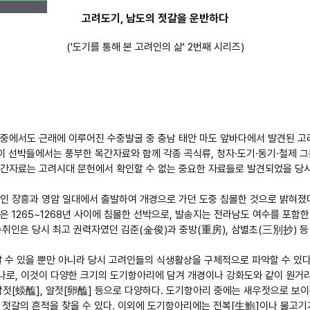
고려도기, 남도의 젓갈을 운반하다
('도기를 통해 본 고려인의 삶' 2번째 시리즈)
그 중에서도 근래에 이루어진 수중발굴 중 충남 태안 마도 앞바다에서 발견된 
 이 선박들에서는 풍부한 목간자료와 함께 각종 곡식류, 청자·도기·동기·철제 그
목간자료는 고려시대 문헌에서 확인할 수 없는 중요한 자료들로 발견되었을 당
지역인 장흥과 영암 일대에서 출발하여 개경으로 가던 도중 침몰한 것으로 밝혀졌
선은 1265~1268년 사이에 침몰한 선박으로, 발송지는 전라남도 여수를 포
취인은 당시 최고 권력자였던 김준(金俊)과 중방(重房), 삼별초(三別抄) 
 수 있을 뿐만 아니라 당시 고려인들의 식생활상을 구체적으로 파악할 수 있다
하나로, 이것이 다양한 크기의 도기항아리에 담겨 개경이나 강화도와 같이 원
합젓[䗊醢], 알젓[卵醢] 등으로 다양하다. 도기항아리 중에는 새우젓으로 보
젓갈의 흔적을 찾을 수 있다. 이외에 도기항아리에는 전복[生鮑]이나 물고기