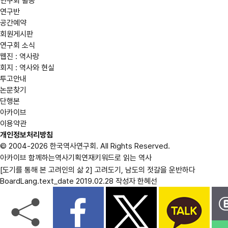
연구회 활동
연구반
공간예약
회원게시판
연구회 소식
웹진 : 역사랑
회지 : 역사와 현실
투고안내
논문찾기
단행본
아카이브
이용약관
개인정보처리방침
© 2004-2026 한국역사연구회. All Rights Reserved.
아카이브
함께하는역사
기획연재
키워드로 읽는 역사
[도기를 통해 본 고려인의 삶 2] 고려도기, 남도의 젓갈을 운반하다
BoardLang.text_date
2019.02.28
작성자
한혜선