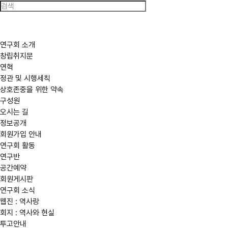
한
국
역
사
연
구
연구회 소개
회
창립취지문
연혁
정관 및 시행세칙
상호존중을 위한 약속
구성원
오시는 길
정보공개
회원가입 안내
연구회 활동
연구반
공간예약
회원게시판
연구회 소식
웹진 : 역사랑
회지 : 역사와 현실
투고안내