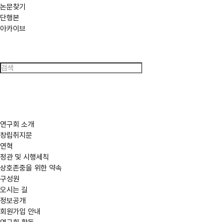
논문찾기
단행본
아카이브
검
색
연구회 소개
창립취지문
연혁
정관 및 시행세칙
상호존중을 위한 약속
구성원
오시는 길
정보공개
회원가입 안내