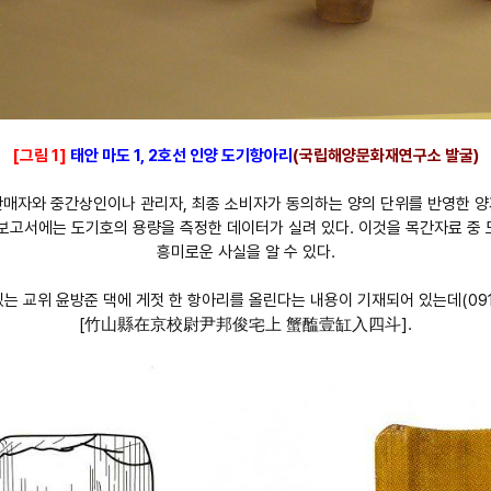
[그림 1]
태안 마도 1, 2호선 인양 도기항아리
(국립해양문화재연구소 발굴)
만 판매자와 중간상인이나 관리자, 최종 소비자가 동의하는 양의 단위를 반영한
여 보고서에는 도기호의 용량을 측정한 데이터가 실려 있다. 이것을 목간자료 중
흥미로운 사실을 알 수 있다.
는 교위 윤방준 댁에 게젓 한 항아리를 올린다는 내용이 기재되어 있는데(0913
[竹山縣在京校尉尹邦俊宅上 蟹醢壹缸入四斗].