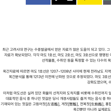
최근 고려시대 연구는 수중발굴에서 얻은 자료가 많은 도움이 되고 있다. 
자료가 확보되었다. 각각 마도 1호선, 마도 2호선, 마도 3호선으로 명명된
선적물품, 수취인 등을 특정할 수 있는 다수의 
목간자료에 따르면 마도 1호선은 1207~1208년 사이에 현재 전라남도 
목간분석을 통해 1213년 이전에 난파된 것으로 추정되었다. 마도 3호
강화도였으며, 수
이처럼 마도선은 실려 있던 화물의 선적지와 도착지를 비롯해 수취인까지 알
대표적인 음식 중 하나인 젓갈은 당시 개경사람들도 즐겨 먹는 음식 중 
기재되어 있는 젓갈은 고등어젓[古道醢], 게젓[蟹醢], 전복젓[生鮑醢], 홍
목간뿐만 아니라 실제로도 