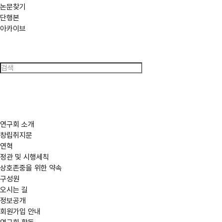
논문찾기
단행본
아카이브
검
색
연구회 소개
창립취지문
연혁
정관 및 시행세칙
상호존중을 위한 약속
구성원
오시는 길
정보공개
회원가입 안내