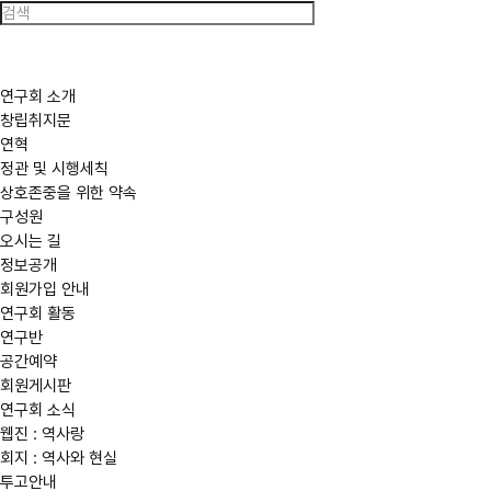
한
국
역
사
연
구
연구회 소개
회
창립취지문
연혁
정관 및 시행세칙
상호존중을 위한 약속
구성원
오시는 길
정보공개
회원가입 안내
연구회 활동
연구반
공간예약
회원게시판
연구회 소식
웹진 : 역사랑
회지 : 역사와 현실
투고안내