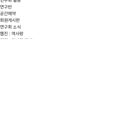
연구회 활동
연구반
공간예약
회원게시판
연구회 소식
웹진 : 역사랑
회지 : 역사와 현실
투고안내
논문찾기
단행본
아카이브
이용약관
개인정보처리방침
© 2004-2026 한국역사연구회. All Rights Reserved.
아카이브
연구노트
연구발표회 후기 – 고려건국1100년/경기성립 1000년 학술회의 “고려 건국
BoardLang.text_date
2018.05.28
작성자
서은혜