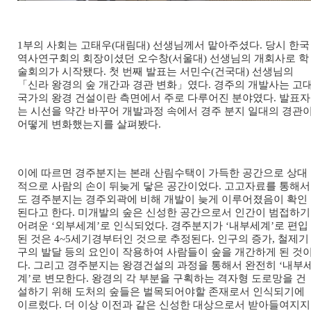
1부의 사회는 고태우(대림대) 선생님께서 맡아주셨다. 당시 한국
역사연구회의 회장이셨던 오수창(서울대) 선생님의 개회사로 학
술회의가 시작됐다. 첫 번째 발표는 서민수(건국대) 선생님의
「신라 왕경의 숲 개간과 경관 변화」였다. 경주의 개발사는 고
국가의 왕경 건설이란 측면에서 주로 다루어진 분야였다. 발표자
는 시선을 약간 바꾸어 개발과정 속에서 경주 분지 일대의 경관
어떻게 변화했는지를 살펴봤다.
이에 따르면 경주분지는 본래 산림수택이 가득한 공간으로 상대
적으로 사람의 손이 뒤늦게 닿은 공간이었다. 고고자료를 통해서
도 경주분지는 경주외곽에 비해 개발이 늦게 이루어졌음이 확인
된다고 한다. 미개발의 숲은 신성한 공간으로서 인간이 범접하기
어려운 ‘외부세계’로 인식되었다. 경주분지가 ‘내부세계’로 편입
된 것은 4~5세기경부터인 것으로 추정된다. 인구의 증가, 철제기
구의 발달 등의 요인이 작용하여 사람들이 숲을 개간하게 된 것
다. 그리고 경주분지는 왕경건설의 과정을 통해서 완전히 ‘내부
계’로 변모한다. 왕경의 각 부분을 구획하는 격자형 도로망을 건
설하기 위해 도처의 숲들은 벌목되어야할 존재로서 인식되기에
이르렀다. 더 이상 이전과 같은 신성한 대상으로서 받아들여지지