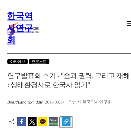
한국역
사연구
회
아카이브
연구노트
연구발표회 후기 - "숲과 권력, 그리고 재해
: 생태환경사로 한국사 읽기"
BoardLang.text_date
2018.03.14
작성자
한국역사연구회