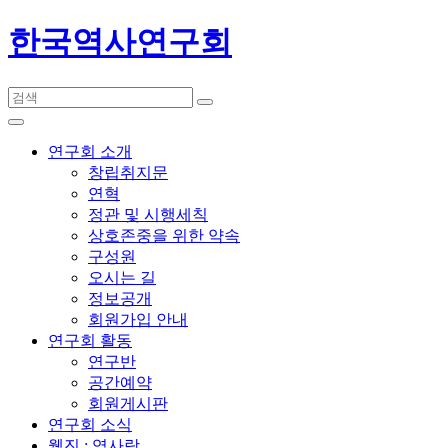
한국역사연구회
연구회 소개
창립취지문
연혁
정관 및 시행세칙
상호존중을 위한 약속
구성원
오시는 길
정보공개
회원가입 안내
연구회 활동
연구반
공간예약
회원게시판
연구회 소식
웹진 : 역사랑