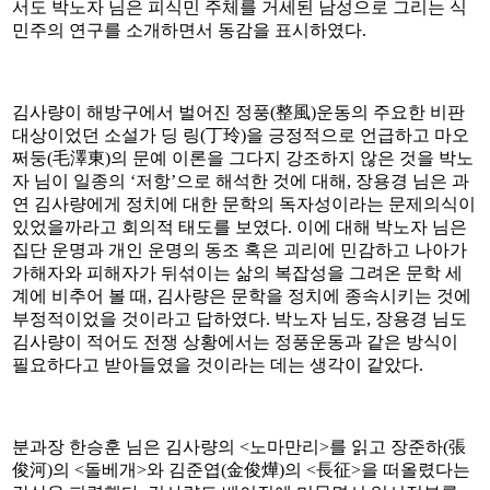
서도 박노자 님은 피식민 주체를 거세된 남성으로 그리는 식
민주의 연구를 소개하면서 동감을 표시하였다.
김사량이 해방구에서 벌어진 정풍(整風)운동의 주요한 비판
대상이었던 소설가 딩 링(丁玲)을 긍정적으로 언급하고 마오
쩌둥(毛澤東)의 문예 이론을 그다지 강조하지 않은 것을 박노
자 님이 일종의 ‘저항’으로 해석한 것에 대해, 장용경 님은 과
연 김사량에게 정치에 대한 문학의 독자성이라는 문제의식이
있었을까라고 회의적 태도를 보였다. 이에 대해 박노자 님은
집단 운명과 개인 운명의 동조 혹은 괴리에 민감하고 나아가
가해자와 피해자가 뒤섞이는 삶의 복잡성을 그려온 문학 세
계에 비추어 볼 때, 김사량은 문학을 정치에 종속시키는 것에
부정적이었을 것이라고 답하였다. 박노자 님도, 장용경 님도
김사량이 적어도 전쟁 상황에서는 정풍운동과 같은 방식이
필요하다고 받아들였을 것이라는 데는 생각이 같았다.
분과장 한승훈 님은 김사량의 <노마만리>를 읽고 장준하(張
俊河)의 <돌베개>와 김준엽(金俊燁)의 <長征>을 떠올렸다는