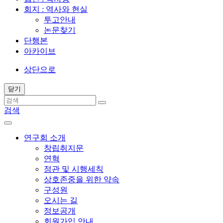
회지 : 역사와 현실
투고안내
논문찾기
단행본
아카이브
상단으로
닫기
검색
연구회 소개
창립취지문
연혁
정관 및 시행세칙
상호존중을 위한 약속
구성원
오시는 길
정보공개
회원가입 안내