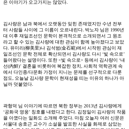
은 이야기가 오고가지는 않았다.
김사량은 남과 북에서 오랫동안 잊힌 존재였지만 수년 전부
터 사람들 사이에 그 이름이 오르내린다. 박노자 님은 1990년
대 이후 재일조선인 문학이 본격적으로 소개되면서 그 원조
라고 할 수 있는 김사량에 대한 관심이 함께 높아졌다고 보았
다. 유미리(柳美里)나 김석범(金石範)에서 시작된 관심이 재
일조선인 문학 전체로 확산되면서 김사량도 다시 ‘빛 속으로’
들어왔다는 설명이다. 또한 <빛 속으로> 등에서 김사량이 ‘내
선(內鮮)’ 결혼을 비롯하여 복잡한 정치, 사회적 역학관계 속
에서 다인종/다문화 가정이 지니는 문제를 선구적으로 다룬
점도, 오늘날 김사량 문학이 현재성을 띠는 이유의 하나가 아
닐까 덧붙였다.
곽형덕 님 이야기에 따르면 북한 정부는 2013년 김사량에게
‘공화국 영웅’ 칭호를 내렸다고 한다. 김정일이 김사량의 작품
을 아꼈다는 일화도 소개해 주었다. 마침 오늘자 여러 신문은
서울대 송호근 교수가 소설을 발표한 사실을 화제로 삼았는