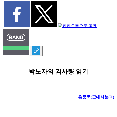
박노자의 김사량 읽기
홍종욱(근대사분과)