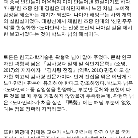
과 중국 인민들이 어우러져 이미 만들어낸 현실이기도 하다.
‘대등’한 조중 연대 경험은 피식민자로서 느낀 차별, 노예적
감정을 해소하는 계기가 되었다. 나아가 해방구는 사회 개혁
의 실험실이었다. 태항산에서 체험한 조중 연대의 ‘신민주주
의’를 형상화한 <노마만리>는 신생 조선의 나아갈 길을 제시
한 보고서였다는 것이 박노자 님의 해석이다.
토론은 한국과학기술원 곽형덕 님이 맡아 주었다. 문학 연구
자인 곽형덕 님은 『김사량과 일제 말 식민지문학』(소명,
2017)의 저자이자 『김사량 전집』(역락, 2016) 편집에도 참
가한 최고의 김사량 전문가이다. 먼저 전집을 엮은 이답게 <
노마만리> 판본에 유의해야 한다고 강조하였다. 박노자 님은
<노마만리> 중 김일성을 찬양하는 부분만 문체와 표현이 다
른 것을 볼 때 후일 가필하지 않았을까 추측했는데, 곽형덕 님
은 <노마만리>가 처음 실린 『民聲』에는 해당 부분이 없었
다는 점을 정확히 지적하였다.
또한 원광대 김재용 교수가 <노마만리>에 담긴 이념을 국제