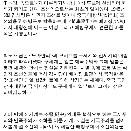
中へ(빛 속으로)>가 아쿠타가와(芥川) 상 후보에 선정되어 화
제가 되기도 했다. 조선인으로서는 최초의 일이었다. 1945년
5월 김사량은 식민지 조선을 벗어나 중국 태항산(太行山) 조
선의용군 해방구로 탈출하는데, <駑馬萬里>는 베이징(北京)
에서 태항산에 이르는 여정 그리고 해방구에서 견문한 바를
적은 기행문이다.
박노자 님은 <노마만리>의 모티브를 구세계와 신세계의 대립
이라고 파악하였다. 구세계는 일본 제국주의와 그에 빌붙은
봉건 세력이 판치는 현실을 가리킨다. 차별 속에 고통 받는 식
민지 조선인들에 더해 김사량이 베이징 호텔에서 목격한 온
갖 조선인 친일 협잡배들에 의해 상징되는 세계다. 중국 국민
당과 대한민국 임시정부도 구세계의 일부로서 그려진 점은
의미심장하다.
이에 반해 신세계는 조중(朝中) 연대를 핵심으로 하는 국제주
의와 민족주의가 조화를 이룬 세계다. 일본 제국주의를 넘어
새롭게 설 조선의 미래이자, 태항산 해방구에서 조선의용군