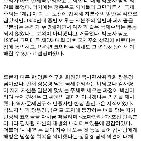
주의가 아닌 반제국주의라고 분석한 데 대해 박노자 님의 의
견을 물었다. 여기에는 홍종욱도 끼어들어 코민테른 식 국제
주의는 ‘계급 대 계급’ 노선에 입각해 자본주의 일반을 적으로
삼았지만, 1930년대 중반 이후는 자본주의 일반과 파시즘을
구분하는 논리가 뚜렷해지면서 예전과 같은 국제주의는 통용
되지 않았다는 분석이 아니겠냐고 거들었다. 박노자 님도
1935년 코민테른 제7차 대회 이후 국제주의 성격이 변했다는
점에 동의하고, 1943년 코민테른 해체도 그 연장선상에서 이
해할 수 있다고 설명하였다.
토론자 다른 한 명은 연구회 회원인 국사편찬위원회 장용경
님이었다. 먼저 장용경 님은 국제주의라는 이념보다 김사량
이 자기 자신을 일본에 맞서는 주체로 세우는 과정이 핵심이
라며 국제 친선은 그 싸움의 결과가 아니겠냐는 의견을 제시
했다. 역사문제연구소 민중사반 반장 출신다운 지적이었다.
박노자 님과 장용경 님은 글 도처에 등장하는 뼈를 깎는 자기
반성의 표현들을 다시금 떠올리며 <노마만리>가 조선 민족뿐
아니라 김사량 자신의 재생의 내러티브였음에 공감하였다.
더불어 ‘사내’라는 말이 자주 나오는 것 등을 들어 김사량에게
해방은 남성성 회복을 의미했다는 장용경 님의 의견에 대해