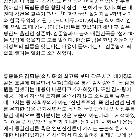
감상을 피력했다. 김사량도 베이징에 머물면서 임시정부를
찾아갈지 독립동맹을 향할지 잠깐 고민하기도 했다. 최근 대
전대 김건우 교수가 펴낸 『대한민국의 설계자들 -학병 세대
와 한국 우익의 기원-』(느티나무, 2017)이라는 책이 화제인
데, 만일 그 때 김사량이 임시정부를 찾았다면 해방 후 같은
평안도 출신인 장준하, 김준엽과 더불어 대한민국을 ‘설계’하
는 입장에 섰을지도 모를 일이다. 한승훈 님은 헌법 전문에 임
시정부의 법통을 잇는다는 내용이 들어가는 데 김준엽이 역
할을 했다는 일화도 소개하였다.
홍종욱은 김팔봉(金八峯)의 회고를 보면 같은 시기 베이징의
같은 호텔에 머물면서 백철(白鐵)을 통해 김사량에게 돈 팔천
원을 건넸다는 내용이 나온다고 소개하였다. 또한 김사량이
해방구에서 지주의 토지를 몰수하지 않고 소작료를 낮추는
데 그치는 등 사회주의가 아닌 ‘신민주주의’ 즉 인민전선 단계
를 유지한 점을 평가하면서도 동시에 국민당이나 임시정부를
봉건 세력으로 몰아붙이는 것은 모순이 아닌가라고 지적하였
다. 이는 김사량만의 문제가 아니라 동아시아 사회주의 운동
에서 통일전선론 혹은 인민전선론이 가지는 근본적 한계에
대한 비판이었지만, 김사량에서 다소 멀어진 화제인 탓에 깊