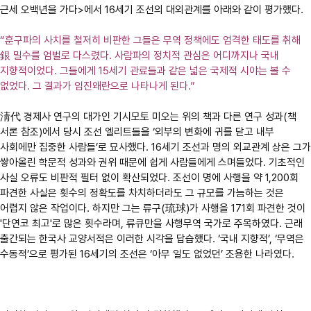
근세 오백년을 가다>에서 16세기 조선의 대외관계를 아래와 같이 평가했다.
“훈구파의 사치를 철저히 비판한 그들은 무역 정책에도 엄격한 태도를 취해
銀 밀수를 엄벌로 다스렸다. 사람파의 정치적 관심은 어디까지나 국내
지향적이었다. 그들에게 15세기 관료들과 같은 넓은 국제적 시야는 볼 수
없었다. 그 결과가 임진왜란으로 나타나게 된다.”
淸代 경제사 연구의 대가인 기시모토 미오는 위의 책과 다른 연구 성과(책
서론 참조)에서 당시 조선 엘리트들을 ‘외부의 변화에 귀를 닫고 내부
사회에만 집중한 사람들’로 묘사했다. 16세기 조선과 명의 외교관계 상은 그가
쌓아올린 학문적 성과와 권위 때문에 쉽게 사람들에게 스며들었다. 기초적인
사실 오류도 비판적 필터 없이 확산되었다. 조선이 명에 사행을 약 1,200회
파견한 사실은 횟수의 정확도를 차치하더라도 그 규모를 가늠하는 것은
어렵지 않은 작업이다. 하지만 그는 류구(琉球)가 사행을 171회 파견한 것이
'단연코 최고'로 많은 횟수라며, 류큐만을 사행무역 국가로 주목하였다. 근래
출간되는 한국사 교양서적은 이러한 시각을 답습했다. ‘국내 지향적’, ‘무역은
수동적’으로 평가된 16세기의 조선은 ‘아무 일도 없었던’ 조용한 나라였다.