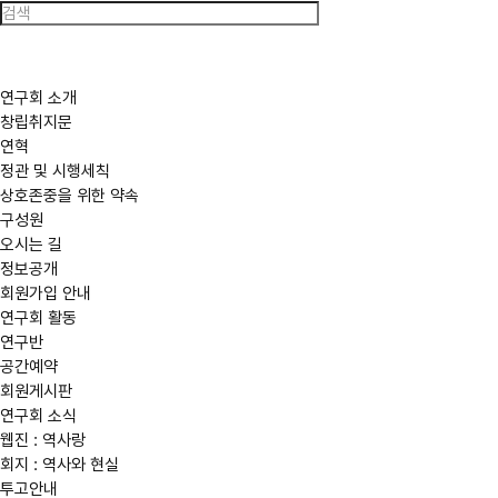
한
국
역
사
연
구
연구회 소개
회
창립취지문
연혁
정관 및 시행세칙
상호존중을 위한 약속
구성원
오시는 길
정보공개
회원가입 안내
연구회 활동
연구반
공간예약
회원게시판
연구회 소식
웹진 : 역사랑
회지 : 역사와 현실
투고안내