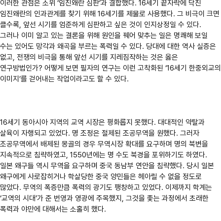
이러한 관점은 소위 ‘임진왜란 심판’과 결합했다. 16세기 끝자락에 닥친
임진왜란의 인과관계를 찾기 위해 16세기를 제물로 사용했다. 그 비극이 크면
클수록, 앞선 시기를 엄준하게 심판하고 싶은 것이 인지상정일 수 있다.
그러나 이미 알고 있는 결론을 위해 원인을 꿰어 맞추는 일은 명쾌해 보일
수는 있어도 망각과 왜곡을 부르는 폭력일 수 있다. 당대에 대한 역사 실증은
없고, 전쟁의 비극을 통해 앞선 시기를 지레짐작하는 것은 옳은
연구방법인가? 어떻게 보면 필자의 연구는 이런 고착화된 ‘16세기 한중외교의
이미지’를 걷어내는 작업이라고도 할 수 있다.
16세기 동아시아 지역의 교역 시장은 평화롭지 못했다. 대대적인 약탈과
살육이 자행되고 있었다. 명 조정은 절제된 조공무역을 원했다. 그러자
조공무역에서 배제된 몽골의 경우 무역시장 확대를 요구하며 명의 북변을
지속적으로 침략하였고, 1550년에는 명 수도 북경을 포위하기도 하였다.
일본 왜구들 역시 무역을 요구하며 중국 동남부 연안을 침략했다. 당시 일본
왜구에게 사로잡히거나 학살당한 중국 양민들은 헤아릴 수 없을 정도로
많았다. 무역의 폭증만큼 폭력의 광기도 팽창하고 있었다. 이제까지 학계는
‘교역의 시대’가 준 번영과 영광에 주목했지, 그것을 좇는 과정에서 초래한
폭력과 야만에 대해서는 소홀히 했다.