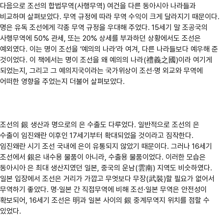
다음으로 조선의 합법무역(사행무역) 여건을 다른 동아시아 나라들과
비교하며 살펴보았다. 무역 규정에 따라 무역 수익이 크게 달라지기 때문이다.
명은 유독 조선에게 각종 무역 규정을 우대해 주었다. 15세기 말 조공국의
사행무역에 50% 관세, 또는 20% 상세를 부과하던 상황에서도 조선은
예외였다. 이는 명이 조선을 ‘예의의 나라’라 여겨, 다른 나라들보다 예우해 준
것이었다. 이 책에서는 명이 조선을 왜 예의의 나라(禮義之國)이라 여기게
되었는지, 그리고 그 예의지국이라는 국가위상이 조선·명 외교와 무역에
어떠한 영향을 주었는지 더불어 살펴보았다.
조선의 銀 생산과 명으로의 은 수출도 다루었다. 일반적으로 조선의 은
수출이 임진왜란 이후인 17세기부터 확대되었을 것이라고 짐작한다.
임진왜란 시기 조선 국내에 은이 유통되지 않았기 때문이다. 그러나 16세기
조선에서 銀은 내수용 물품이 아니라, 수출용 물품이었다. 이러한 모습은
동아시아 은 최대 생산지였던 일본, 중국의 운남(雲南) 지역도 비슷하였다.
일본 입장에서 조선은 거리가 가깝고 무엇보다 무장(武裝)할 필요가 없어서
무역하기 좋았다. 명·일본 간 직접무역에 비해 조선·일본 무역은 안전성이
확보되어, 16세기 조선은 明과 일본 사이의 銀 중계무역지 위치를 점할 수
있었다.