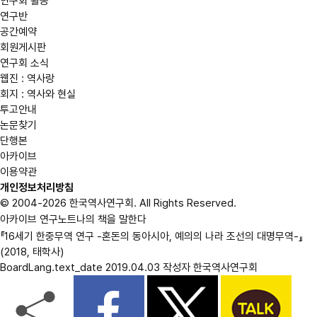
연구회 활동
연구반
공간예약
회원게시판
연구회 소식
웹진 : 역사랑
회지 : 역사와 현실
투고안내
논문찾기
단행본
아카이브
이용약관
개인정보처리방침
© 2004-2026 한국역사연구회. All Rights Reserved.
아카이브
연구노트
나의 책을 말한다
『16세기 한중무역 연구 -혼돈의 동아시아, 예의의 나라 조선의 대명무역-』
(2018, 태학사)
BoardLang.text_date
2019.04.03
작성자
한국역사연구회