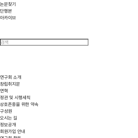
논문찾기
단행본
아카이브
검
색
연구회 소개
창립취지문
연혁
정관 및 시행세칙
상호존중을 위한 약속
구성원
오시는 길
정보공개
회원가입 안내