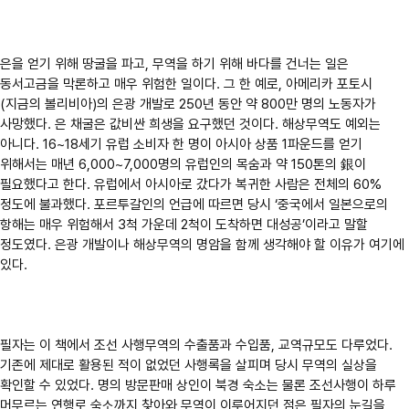
은을 얻기 위해 땅굴을 파고, 무역을 하기 위해 바다를 건너는 일은
동서고금을 막론하고 매우 위험한 일이다. 그 한 예로, 아메리카 포토시
(지금의 볼리비아)의 은광 개발로 250년 동안 약 800만 명의 노동자가
사망했다. 은 채굴은 값비싼 희생을 요구했던 것이다. 해상무역도 예외는
아니다. 16~18세기 유럽 소비자 한 명이 아시아 상품 1파운드를 얻기
위해서는 매년 6,000~7,000명의 유럽인의 목숨과 약 150톤의 銀이
필요했다고 한다. 유럽에서 아시아로 갔다가 복귀한 사람은 전체의 60%
정도에 불과했다. 포르투갈인의 언급에 따르면 당시 ‘중국에서 일본으로의
항해는 매우 위험해서 3척 가운데 2척이 도착하면 대성공’이라고 말할
정도였다. 은광 개발이나 해상무역의 명암을 함께 생각해야 할 이유가 여기에
있다.
필자는 이 책에서 조선 사행무역의 수출품과 수입품, 교역규모도 다루었다.
기존에 제대로 활용된 적이 없었던 사행록을 살피며 당시 무역의 실상을
확인할 수 있었다. 명의 방문판매 상인이 북경 숙소는 물론 조선사행이 하루
머무르는 연행로 숙소까지 찾아와 무역이 이루어지던 점은 필자의 눈길을