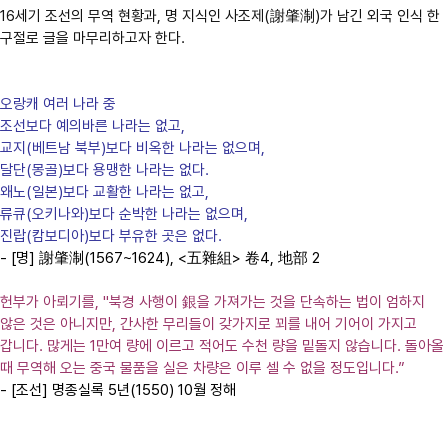
16세기 조선의 무역 현황과, 명 지식인 사조제(謝肇淛)가 남긴 외국 인식 한
구절로 글을 마무리하고자 한다.
오랑캐 여러 나라 중
조선보다 예의바른 나라는 없고,
교지(베트남 북부)보다 비옥한 나라는 없으며,
달단(몽골)보다 용맹한 나라는 없다.
왜노(일본)보다 교활한 나라는 없고,
류큐(오키나와)보다 순박한 나라는 없으며,
진랍(캄보디아)보다 부유한 곳은 없다.
- [명] 謝肇淛(1567~1624), <五雜組> 卷4, 地部 2
헌부가 아뢰기를, "북경 사행이 銀을 가져가는 것을 단속하는 법이 엄하지
않은 것은 아니지만, 간사한 무리들이 갖가지로 꾀를 내어 기어이 가지고
갑니다. 많게는 1만여 량에 이르고 적어도 수천 량을 밑돌지 않습니다. 돌아올
때 무역해 오는 중국 물품을 실은 차량은 이루 셀 수 없을 정도입니다.”
- [조선] 명종실록 5년(1550) 10월 정해