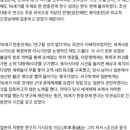
않았는데, 도대체 왜 그 시기를 연구하냐는 것이었다. 그도 그럴 것이, 그 때만
해도 16세기를 주제로 한 한중관계 연구 성과는 한두 편에 불과하였다. 조선
대중국 연구는 주로 파국으로 치닫던 전쟁(임진왜란, 병자호란)과 외교적
긴장상태에 집중하고 있었기 때문이다.
16세기 한중관계는 ‘연구할 것이 없다’라는 의견이 지배적이었지만, 세계사로
시각으로 확장하면 이시기만큼 논쟁적인 때도 드물다. 이 시기 전후 유럽은
불굴의 항로 개척을 통해 유례없는 부와 영광을, 타문명에게는 폭력과 파괴를
가한 소위 '대항해시대'를 구가했다. 동아시아로 시선을 돌리면 해상과 육지의
다양한 세력들이 부를 쫓아 교역 네트워크를 구축했고, 당시 남미나 일본에서
생산된 銀은 명으로 빨려 들어가는 형국이었다. 서구학계와 일본학계는
16세기 이후 전개된 근대 경제체제를 유럽이 정립 또는 일본이 견인하였다는
것을 입증하고자 많은 노력을 했다. 저마다 당시 세계체제 속에서 어떠한
무역을 했는지 연구에 매진하는 동안, 16세기 한중관계 연구는 무관심으로 긴
동면의 시간을 갖고 있었다.
일본의 저명한 연구자 기시모토 미오(岸本美緖)는 그의 저서 <조선과 중국