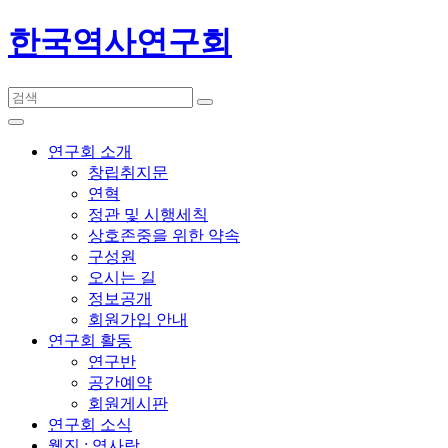
한국역사연구회
연구회 소개
창립취지문
연혁
정관 및 시행세칙
상호존중을 위한 약속
구성원
오시는 길
정보공개
회원가입 안내
연구회 활동
연구반
공간예약
회원게시판
연구회 소식
웹진 : 역사랑