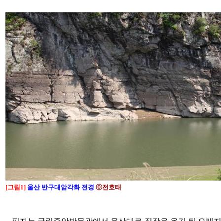
[그림1]
울산 반구대암각화
전경
ⓒ전호태