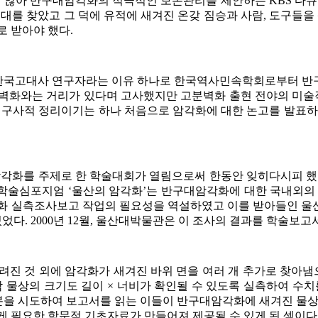
않아 반구대암각화의 적극적인 보존관리를 제안하는 KBS 다큐 
대 일대를 찾았고 그 덕에 유적에 새겨진 온갖 짐승과 사람, 도구들
로 받아야 했다.
한 한국고대사 연구자라는 이유 하나로 한국역사민속학회로부터 
분벽화와는 거리가 있다며 고사했지만 고분벽화 출현 전야의 미
 연구사적 정리이기는 하나 처음으로 암각화에 대한 논고를 발표
 암각화를 주제로 한 학술대회가 열림으로써 한동안 잊히다시피 했
된 학술심포지엄 ‘울산의 암각화’는 반구대암각화에 대한 국내외의
실측조사보고 작업의 필요성을 역설하였고 이를 받아들인 울산광역
다. 2000년 12월, 울산대박물관은 이 조사의 결과를 학술보고
것 외에 암각화가 새겨진 바위 면을 여러 개 추가로 찾아냄으로
 물상의 크기도 길이 × 너비가 확인될 수 있도록 실측하여 수
구분을 시도하여 보고서를 읽는 이들이 반구대암각화에 새겨진 물상
게 필요한 학문적 기초자료가 만들어져 제공될 수 있게 된 셈이다