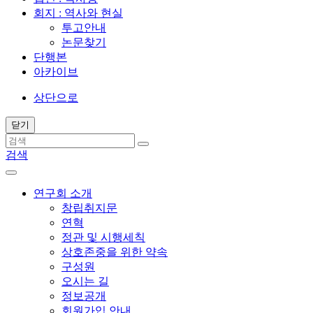
회지 : 역사와 현실
투고안내
논문찾기
단행본
아카이브
상단으로
닫기
검색
연구회 소개
창립취지문
연혁
정관 및 시행세칙
상호존중을 위한 약속
구성원
오시는 길
정보공개
회원가입 안내