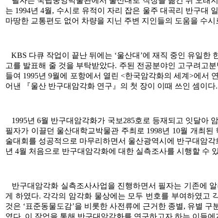
필자는 국립중앙박물관에서 울산대로 직장을 옮긴 뒤 오래지 
는 1994년 4월, 수시로 유적이 자리 잡은 울주 대곡리 반구
마땅한 교통편도 없어 차량을 지닌 주변 지인들의 도움을 수시
KBS 다큐 작업이 끝난 뒤에는 ‘울산대’에 재직 중인 유일
고를 발표해 줄 것을 부탁받았다. 주된 전공분야인 고구려고
들여 1995년 9월에 포항에서 열린 <한국암각화의 세계>에서
어낸 『울산 반구대암각화 연구』의 첫 장이 이때 쓰인 셈이다.
1995년 6월 반구대암각화가 국보285호로 등재되고 잇달아
필자가 이끌던 울산대학교박물관 주최로 1998년 10월 개최
술대회를 성공적으로 마무리하면서 울산광역시에 반구대암각화 
년 4월 처음으로 반구대암각화에 대한 실측조사를 시행할 수 있었
반구대암각화 실측조사사업을 진행하면서 필자는 기존에 알려진 
게 하였다. 각각의 암각화 물상에는 모두 번호를 부여하였고 각
것은 ‘표준동물도감’을 비롯한 사전류에 근거한 종별, 유별 
였다. 이 작업을 통해 반구대암각화를 연구하고자 하는 이들에