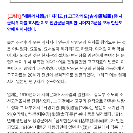
[그림1]
『해동역사續』1 ｢지리고｣1 고금강역도(古今疆域圖) 중 사
군의 위치를 표시한 지도.진번군을 제외한 나머지 3군을 모두 한반도
안에 위치시켰다.
물론 조선후기 모든 역사지리 연구가 낙랑군의 위치를 평양으로 본 것
은 아니었다. 요동설, 요서설이 제기되기도 하였다. 이처럼 여러 학설
이 제기되었던 것은 한사군의 설치와 변천상을 명료하게 보여주는 문
헌기록이 워낙 부족한 데다가 이를 결정할만한 고고자료의 발굴이 이
루어지지 않았기 때문이었다. 이후 낙랑군 연구의 진척을 가능하게 한
고고자료는 20세기 전반에 본격적으로 발굴되었다. 그리고 이는 일제
시기 일본인 연구자가 주도하였다.
일제는 1910년대에 사회문화조사사업의 일환으로 총독부 주도의 조
선고적조사를 진행하였다. 그 과정에서 고구려 유적으로 간주한 낙랑
토성과 그 내부에서 “낙랑예관(樂浪禮官)”이라는 명문이 새겨진 기
와(수막새), “낙랑태수장(樂浪太守長)” 봉니 등을 발견했다. 1914
년에 평안남도 용강군에서 ｢점제현신사비(秥蟬縣神祠碑)｣가 발견
되었고, 1916년 대동군 대동강면에 있던 한(漢)식 고분에서 각종 부