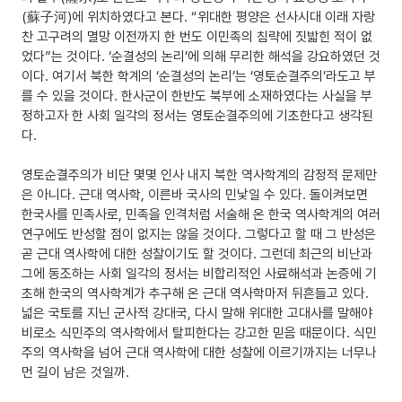
(蘇子河)에 위치하였다고 본다. “위대한 평양은 선사시대 이래 자랑
찬 고구려의 멸망 이전까지 한 번도 이민족의 침략에 짓밟힌 적이 없
었다”는 것이다. ‘순결성의 논리’에 의해 무리한 해석을 강요하였던 것
이다. 여기서 북한 학계의 ‘순결성의 논리’는 ‘영토순결주의’라도고 부
를 수 있을 것이다. 한사군이 한반도 북부에 소재하였다는 사실을 부
정하고자 한 사회 일각의 정서는 영토순결주의에 기초한다고 생각된
다.
영토순결주의가 비단 몇몇 인사 내지 북한 역사학계의 감정적 문제만
은 아니다. 근대 역사학, 이른바 국사의 민낯일 수 있다. 돌이켜보면
한국사를 민족사로, 민족을 인격처럼 서술해 온 한국 역사학계의 여러
연구에도 반성할 점이 없지는 않을 것이다. 그렇다고 할 때 그 반성은
곧 근대 역사학에 대한 성찰이기도 할 것이다. 그런데 최근의 비난과
그에 동조하는 사회 일각의 정서는 비합리적인 사료해석과 논증에 기
초해 한국의 역사학계가 추구해 온 근대 역사학마저 뒤흔들고 있다.
넓은 국토를 지닌 군사적 강대국, 다시 말해 위대한 고대사를 말해야
비로소 식민주의 역사학에서 탈피한다는 강고한 믿음 때문이다. 식민
주의 역사학을 넘어 근대 역사학에 대한 성찰에 이르기까지는 너무나
먼 길이 남은 것일까.