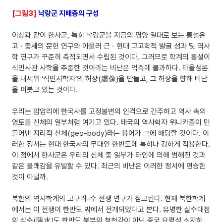
[그림3]
낙랑군 지배층의 구성
이상과 같이 한사군, 특히 낙랑군을 지금의 평양 일대로 보는 통설은
고ㆍ중세의 문헌 연구와 아울러 근ㆍ현대 고고학적 발굴 성과 및 역사
학 연구가 꾸준히 축적되면서 수립된 것이다. 그러므로 학계의 통설이
식민사관 사학을 추종한 것이라는 비난은 억측에 불과하다. 타율성론
을 내세워 ‘식민사학자’의 허상(虛像)을 만들고, 그 허상을 향해 비난
을 퍼붓고 있는 것이다.
우리는 암암리에 한국사를 고정불변의 인격으로 간주하고 역사 속의
영토를 신체의 일부처럼 여기고 있다. 태국의 역사학자 위니카출이 만
들어낸 지리적 신체(geo-body)라는 용어가 그에 해당할 것이다. 이
러한 정서는 현대 한국사의 무대인 한반도에 특히나 강하게 작용한다.
이 점에서 한사군은 우리의 신체 중 일부가 타인에 의해 범해진 것과
같은 불쾌감을 유발할 수 있다. 최근의 비난은 이러한 정서에 편승한
것이 아닐까.
북한의 역사학계의 고구려-수 전쟁 연구가 참고된다. 현재 북한학계
에서는 이 전쟁이 한반도 밖에서 전개되었다고 본다. 유명한 살수대첩
의 살수(薩水)도 한반도 북부의 청천강이 아닌 중국 요령성 소자하