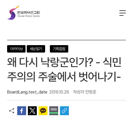
한
국
역
사
연
구
회
아카이브
세상읽기
기획칼럼
왜 다시 낙랑군인가? - 식민
주의의 주술에서 벗어나기-
BoardLang.text_date
2016.10.26
작성자
안정준