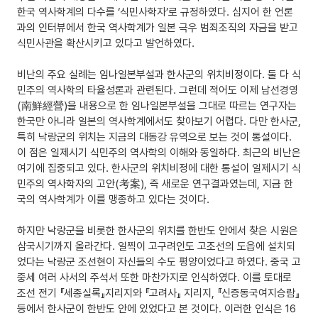
한국 역사학계의 다수를 ‘식민사학자’로 규정하였다. 심지어 한 언론
과의 인터뷰에서 한국 역사학계가 일본 극우 범죄조직의 자금을 받고
식민사관을 확산시키고 있다고 발언하였다.
비난의 주요 실례는 임나일본부설과 한사군의 위치비정이다. 둘 다 식
민주의 역사학의 타율성론과 관련된다. 그런데 적어도 이제 남선경영
(南鮮經營)을 내용으로 한 임나일본부설을 그대로 따르는 연구자는
한국만 아니라 일본의 역사학계에서도 찾아보기 어렵다. 다만 한사군,
특히 낙랑군의 위치는 지금의 대동강 유역으로 보는 것이 통설이다.
이 점은 일제시기 식민주의 역사학의 이해와 동일하다. 최근의 비난은
여기에 집중되고 있다. 한사군의 위치비정에 대한 통설이 일제시기 식
민주의 역사학자의 고안(考案), 즉 새로운 연구결과였는데, 지금 한
국의 역사학계가 이를 맹종하고 있다는 것이다.
하지만 낙랑군을 비롯한 한사군의 위치를 한반도 안에서 찾은 시원은
삼국시기까지 올라간다. 일찍이 고구려인도 고조선의 도읍에 설치되
었다는 낙랑군 조선현이 자신들의 수도 평양이었다고 하였다. 중국 고
중세 여러 사서의 주석서 또한 마찬가지로 인식하였다. 이를 토대로
조선 전기 『세종실록』지리지와 『고려사』 지리지, 『신증동국여지승람』
등에서 한사군이 한반도 안에 있었다고 본 것이다. 이러한 인식은 16