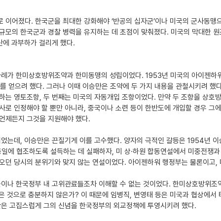
 이어졌다. 한국군을 최대한 강화해야 ‘반공의 십자군’이나 미국의 군사동맹으
규모의 한국군과 경찰 병력을 유지하는 데 초점이 맞춰졌다. 미국의 막대한 원
산에 과부하가 걸리게 했다.
사례가 한미상호방위조약과 한미동맹의 성립이었다. 1953년 미국의 아이젠
를 얻으려 했다. 그러나 이때 이승만은 조약에 두 가지 내용을 관철시키려 했
하는 영토조항, 두 번째는 미국의 자동개입 조항이었다. 만약 두 조항을 상
로 인정해야 할 뿐만 아니라, 중국이나 소련 등이 한반도에 개입할 경우 그에
언제든지 그것을 지원해야 했다.
었는데, 이승만은 끈질기게 이를 고수했다. 양자의 극적인 갈등은 1954년 이
에 협조하도록 설득하는 데 실패하자, 미 상·하원 합동연설에서 미중전쟁과 
오던 당시의 분위기와 맞지 않는 연설이었다. 아이젠하워 행정부는 물론이고, 
근이나 한국정부 내 고위관료들조차 이해할 수 없는 것이었다. 한미상호방위
은 것으로 충분하지 않은가? 이 때문에 임병직, 변영태 등은 미국과 협상에서
만은 고집스럽게 그의 신념을 한국정부의 외교정책에 투영시키려 했다.