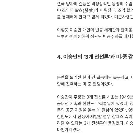
결국 양자의 갈등은 비정상적인 동맹의 수립으로
야 조약의 발효(發效)가 이뤄졌다. 조약 합
를 통제해야 한다고 믿게 되었다. 미군사령관
이렇듯 이승만 개인의 반공 세계관과 한미동
트루먼·아이젠하워 정권도 반공주의를 내세웠
4. 이승만의 ‘3개 전선론’과 미·중 
동맹을 둘러싼 한미 간 갈등에도 불구하고, 
향해 진격하는 미·중 전쟁이었다.
이승만이 주장한 3개 전선론 시초는 1949
공내전 지속과 한반도 무력통일에 있었다. 
측의 공군 지원을 얻는 데 관심이 있었다. 
한반도에서 전쟁이 재발할 경우 장제스 측이
리할 수 있다는 3개 전선론이 등장했다. 이
마찬가지였다.