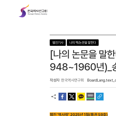
한
국
역
사
연
구
회
웹진기사
나의 책/논문을 말한다
[나의 논문을 말한
948~1960년)
작성자
한국역사연구회
BoardLang.text_
웹진 '역사랑' 2025년 1월(통권 59호)