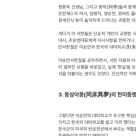
정용욱 선생님, 그리고 동학(同學)들과 함
프란체스카 여사, 임병직, 양유찬, 로버트 
정세인식 등이 솔직하게 드러나는 귀중한 자료
게다가 이 서한들은 단순히 개인이 교환한 
대사, 주유엔대표에게 지시사항을 전하거나,
만서한철은 이승만과 한국의 대미외교(對美外
이승만서한철을 공부하면서, 서한 자료와 미국
리 알려진 상황을 바로잡고, 실제 ‘현실’을
석을 덧붙이는 경우도 있었다. 단선적인 이
3. 동상이몽(同床異夢)의 한미동
그렇다면 이승만의 대미외교가 추구한 핵심은
가지고 한국의 대미외교를 끌고 가려 했다는
한국군이 미국의 반공전선에서 싸우는 역할을
후원하리라 믿었기 때문이다.