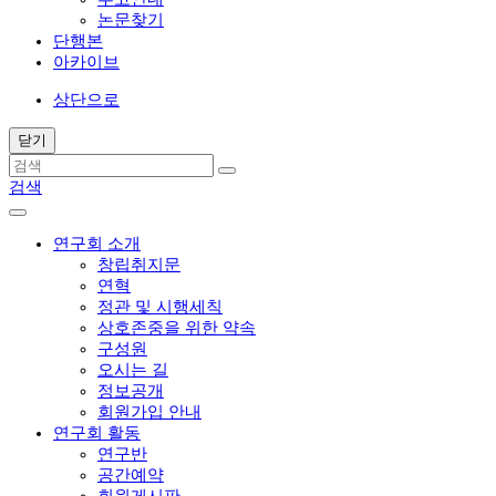
논문찾기
단행본
아카이브
상단으로
닫기
검색
연구회 소개
창립취지문
연혁
정관 및 시행세칙
상호존중을 위한 약속
구성원
오시는 길
정보공개
회원가입 안내
연구회 활동
연구반
공간예약