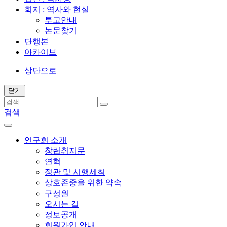
회지 : 역사와 현실
투고안내
논문찾기
단행본
아카이브
상단으로
닫기
검색
연구회 소개
창립취지문
연혁
정관 및 시행세칙
상호존중을 위한 약속
구성원
오시는 길
정보공개
회원가입 안내