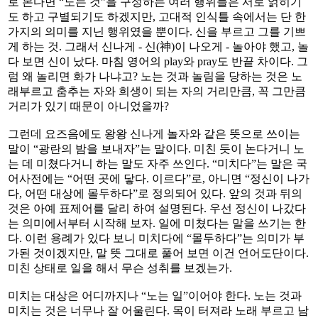
로 본다면 “노는 것”을 구성하는 여러 행위들은 서로 얽히기
도 하고 구별되기도 하겠지만, 고대적 인식틀 속에서는 단 한
가지의 의미를 지닌 행위였을 뿐이다. 신을 부르고 그를 기쁘
게 하는 것. 그래서 신나게 - 신(神)이 나오게 - 놀아야 했고, 놀
다 보면 신이 났다. 마침 영어의 play와 pray도 반끝 차이다. 그
럼 왜 놀리면 화가 나냐고? 노는 것과 놀림을 당하는 것은 노
래부르고 춤추는 자와 희생이 되는 자의 거리만큼, 꼭 그만큼
거리가 있기 때문이 아니었을까?
그런데 요즈음에도 왕왕 신나게 놀자와 같은 뜻으로 쓰이는
말이 “광란의 밤을 보내자”는 말이다. 미친 듯이 논다거니 노
는 데 미쳤다거니 하는 말도 자주 쓰인다. “미치다”는 말은 국
어사전에는 “어떤 곳에 닿다. 이르다”로, 아니면 “정신이 나가
다, 어떤 대상에 몰두하다”로 정의되어 있다. 앞의 것과 뒤의
것은 아예 표제어를 달리 하여 설명된다. 우선 정신이 나갔다
는 의미에서부터 시작해 보자. 일에 미쳤다는 말을 쓰기는 한
다. 이런 용례가 있다 보니 미치다에 “몰두하다”는 의미가 부
가된 것이겠지만, 말 뜻 그대로 풀어 보면 이건 언어도단이다.
미친 상태로 일을 해서 무슨 성취를 보겠는가.
미치는 대상은 어디까지나 “노는 일”이어야 한다. 노는 것과
미치는 것은 너무나 잘 어울린다. 목이 터져라 노래 부르고 남