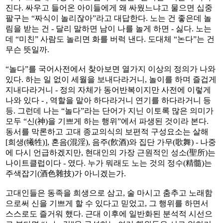
진다. 싸우고 들어온 아이들에게 왜 싸웠느냐고 물으면 십중
팔구는 “짜식이 놀리잖아”라고 대답한다. 노는 건 좋은데 놀
림을 받는 건 - 달리 말하면 남이 나를 놀게 하면 - 싫다. 노는
데 “미친” 사람도 놀리면 화를 버럭 낸다. 도대체 “논다”는 건
무슨 뜻일까.
“놀다”를 국어사전에서 찾아보면 열가지 이상의 정의가 나와
있다. 하는 일 없이 세월을 보내다라거니, 놀이를 하며 즐겁게
지내다라거니 - 정의 자체가 동어반복이지만 사전에 이렇게
나와 있다 - , 역할을 맡아 하다라거니 연기를 하다라거니 등
등. 그런데 나는 “놀다”라는 단어가 지닌 이토록 많은 의미가
모두 “신(神)을 기쁘게 하는 행위”에서 파생된 것이라 본다.
동서를 막론하고 고대 종교의식의 보편적 구성요소는 살해
[희생(犧牲)], 혼음(混淫), 음주(飮酒)와 집단 가무(歌舞) - 나중
에 다시 언급하겠지만, 현대인의 가장 근원적인 성소(聖所)는
나이트클럽이다 - 였다. 누가 뭐래도 노는 것의 정수(精髓)는
주색잡기(酒色雜技)가 아니겠는가.
고대인들은 동족을 희생으로 삼고, 술 마시고 춤추고 노래함
으로써 신을 기쁘게 할 수 있다고 믿었고, 그 행위를 하면서
스스로도 즐거워 했다. 근대 이후에 일반화된 분석적 시선으