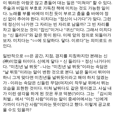
이 뭐라든 아랑곳 않고 흔들어 대는 일은 “미쳐야” 할 수 있다.
주술과 비밀의 부호로 가득찬 책에 미치는 것도 가능한 일이
다. 노래를 부를 바에야 미친 듯이 부르고 춤을 출 바에야 정
신 없이 추어야 한다. 미치다는 “정신이 나가다”가 맞다. 그런
데 정신이 나가면 그 자리는 빈 자리로 남을까? 그 빈 자리를
차고 들어오는 것이 “잡신”이거나 “귀신”이다. 그래서 미치다
는 “신 들리다”와 같은 뜻이 된다. 이제 앞의 정의로 되돌아가
보자. 미치다는 “○○에 도달하다. 닿다. 이르다”는 의미로도 쓰
인다.
일반적으로 ○○은 공간, 지점, 경지를 지칭하지만 본래는 신
(神)이었을 터이다. 신에게 닿다 = 신 들리다 = 정신 나가다이
다. “미친년 날 뛰듯” - 나는 “미친년 널 뛰듯”이라는 속담은
“날 뛰듯”이라는 말이 변한 것으로 본다. 널은 둘이서 뛰어야
하니 그게 맞다면 미친년들 널뛰듯이라고 해야 하지 않겠는
가 - 이라는 속담은 신들린 무당(여자)이 작두날 위에서 뛰는
모습을 표현한 것이다. 미쳐 날뛰다도 같은 뜻이겠고. 사실 내
가 이런 생각을 하게 된 것은 푸코 덕분(?)이다. 그는 『감시와
처벌』에서 “미친 사람”이라는 말이 중세어에서는 “신에게
가까이 다가간 사람”이라는 뜻이었다고 했다. 이렇게 공교로
울 수도 있을까?