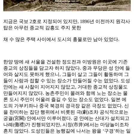
지금은 국보 2호로 지정되어 있지만, 1896년 이전까지 원각사
탑은 아무런 종교적 감흥도 주지 못한
채 수 많은 주택 사이에서 도시의 흉물로만 남아 있었다.
한양 땅에 새 서울을 건설한 정도전과 이방원은 이곳에 기존
종교의 상징들을 담고자 하지 않았다. 중과 무당은 성 안에 들
어와 살지도 못하게 했으니, 그들이 살고 그들이 활동하며 그
들이 사람과 접할 수 있는 장소가 만들어질 수는 없었다. 도성
안에는 새 사찰이 지어지지 않았고, 거대한 종교적 상징물도
만들어지지 않았다. 농촌주민이 몰려와 함께 노는 장소는 물
론 도시 주민이 어울려 즐길 수 있는 장소도 없었다. 일본 에
도의 가부키좌나 중국 북경의 경극장 같은 극장도 없었다. 신
을 찬미하는 집단 행위에서 비롯된 극(劇)조차 공식적으로는
궁궐(宮闕) 안에서만 이루어졌다. 궁 안에는 산대가 설치되고
나례(儺禮)가 진행되었지만, 시정(市井)에서는 마당놀이조차
흔치 않았다. 도성민들은 능행길에 나서는 왕을 ‘구경’하는 일