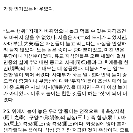
가장 인기있는 배우였다.
“노는 행위” 자체가 바뀌었으니 놀고 먹을 수 있는 자격조건
도 바뀌지 않을 수 없었다. 서울은 사(士)의 도시가 되었지만,
사대부(士大夫)들은 자신들이 놀고 먹는다는 사실을 인정하
려 들지 않았다. 노는 놈은 중이나 광대뿐이었고, 미친 년은
무당이나 기생뿐이었다. 유교 지식인들은 오랜 세월에 걸쳐
민중의 삶에 뿌리내린 종교의 사제(司祭)들과 그 후예들을 천
민(賤民)의 지위로 내모는 데 성공했다. 더불어 “노는 일”도
천한 일이 되어 버렸다. 사대부가 하는 일 - 현대인의 놀이 중
으뜸이 증권이나 부동산에 대한 ‘투자’이듯이 조선시대의 놀
이 중 으뜸은 사실 ‘시서(詩書)’였을 테지만 - 은 더 이상 놀이
가 아니었다. 이후로 놀이는 천한 것들이 하는 ‘짓’이 되어 버
렸다.
P.S. 위에서 늘어 놓은 우리말 풀이는 전적으로 내 측상지학
(厠上之學) - 구양수(歐陽脩)의 삼상(三上), 즉 침상(寢上), 마
상(馬上), 측상(厠上) 중 측상(厠上)이다. 화장실에 앉아 혼자
생각했다는 뜻이다. 삼상 중 가장 저급한 것이 측상이다. 모르