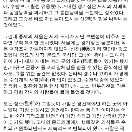
에 모여 한 때나마 종교적 일체감을 갖는 것은 칼을 사용한 지
배, 수탈보다 훨씬 유용했다. 거대한 경기장은 도시의 지배력
과 동원능력을 과시하고 그 통합능력을 구현하는 장소였다.
그리고 그것은 바로 자신들이 모시는 신(神)의 힘을 나타내는
것이었다.
그런데 중세의 서울은 세계 도시가 지닌 보편성에 비추어 본
다면 무척 특이한 도시였다. 서울에는 경기장은 물론이요 작
은 극장조차 만들어지지 않았다. 신전(神殿)이라 할만한 것도
없었다. 종묘와 사직, 문묘와 국사당, 그밖에 왕이나 그 대리
인이 가서 제사 지내는 여러 곳의 제단(祭壇)들이 있기는 했지
만, 대규모 군중이 종교적 일체감을 얻을 수 있는 공식적인 행
사도, 그를 위한 공간도 없었다. 신라의 경주나 고려의 개경에
는 수십개의 사찰(寺刹)과 탑이 있었고, 수천의 중이 있었다.
연등회나 팔관회 같은 행사 때면 남녀노소, 빈부귀천을 막론
하고 경향 각지의 사람들이 몰려 들었을 것이다.
모든 성소(聖所)가 그렇듯이 사찰은 경건해야만 하는 곳이 아
니었다. 가장 신성하고 경건해야 한다는 통속의 이미지는 어
느 한 순간 극적으로 반전되어 가장 속되고 가장 방종한 공간
이 되기도 했다. 고대의 종교의례에서 행해졌던 의식들은 순
치되고 완화되면서도 지속적으로 반복되어 왔다. 사찰은 극