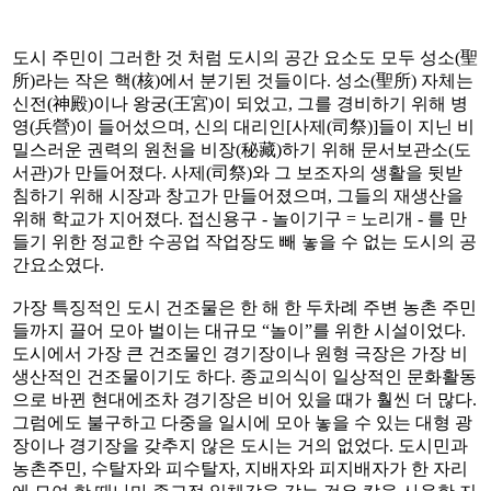
도시 주민이 그러한 것 처럼 도시의 공간 요소도 모두 성소(聖
所)라는 작은 핵(核)에서 분기된 것들이다. 성소(聖所) 자체는
신전(神殿)이나 왕궁(王宮)이 되었고, 그를 경비하기 위해 병
영(兵營)이 들어섰으며, 신의 대리인[사제(司祭)]들이 지닌 비
밀스러운 권력의 원천을 비장(秘藏)하기 위해 문서보관소(도
서관)가 만들어졌다. 사제(司祭)와 그 보조자의 생활을 뒷받
침하기 위해 시장과 창고가 만들어졌으며, 그들의 재생산을
위해 학교가 지어졌다. 접신용구 - 놀이기구 = 노리개 - 를 만
들기 위한 정교한 수공업 작업장도 빼 놓을 수 없는 도시의 공
간요소였다.
가장 특징적인 도시 건조물은 한 해 한 두차례 주변 농촌 주민
들까지 끌어 모아 벌이는 대규모 “놀이”를 위한 시설이었다.
도시에서 가장 큰 건조물인 경기장이나 원형 극장은 가장 비
생산적인 건조물이기도 하다. 종교의식이 일상적인 문화활동
으로 바뀐 현대에조차 경기장은 비어 있을 때가 훨씬 더 많다.
그럼에도 불구하고 다중을 일시에 모아 놓을 수 있는 대형 광
장이나 경기장을 갖추지 않은 도시는 거의 없었다. 도시민과
농촌주민, 수탈자와 피수탈자, 지배자와 피지배자가 한 자리