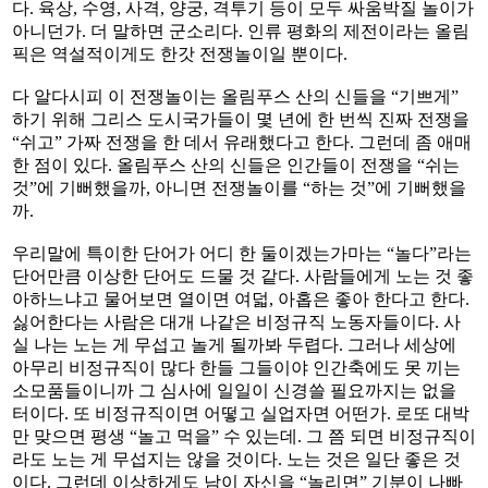
다. 육상, 수영, 사격, 양궁, 격투기 등이 모두 싸움박질 놀이가
아니던가. 더 말하면 군소리다. 인류 평화의 제전이라는 올림
픽은 역설적이게도 한갓 전쟁놀이일 뿐이다.
다 알다시피 이 전쟁놀이는 올림푸스 산의 신들을 “기쁘게”
하기 위해 그리스 도시국가들이 몇 년에 한 번씩 진짜 전쟁을
“쉬고” 가짜 전쟁을 한 데서 유래했다고 한다. 그런데 좀 애매
한 점이 있다. 올림푸스 산의 신들은 인간들이 전쟁을 “쉬는
것”에 기뻐했을까, 아니면 전쟁놀이를 “하는 것”에 기뻐했을
까.
우리말에 특이한 단어가 어디 한 둘이겠는가마는 “놀다”라는
단어만큼 이상한 단어도 드물 것 같다. 사람들에게 노는 것 좋
아하느냐고 물어보면 열이면 여덟, 아홉은 좋아 한다고 한다.
싫어한다는 사람은 대개 나같은 비정규직 노동자들이다. 사
실 나는 노는 게 무섭고 놀게 될까봐 두렵다. 그러나 세상에
아무리 비정규직이 많다 한들 그들이야 인간축에도 못 끼는
소모품들이니까 그 심사에 일일이 신경쓸 필요까지는 없을
터이다. 또 비정규직이면 어떻고 실업자면 어떤가. 로또 대박
만 맞으면 평생 “놀고 먹을” 수 있는데. 그 쯤 되면 비정규직이
라도 노는 게 무섭지는 않을 것이다. 노는 것은 일단 좋은 것
이다. 그런데 이상하게도 남이 자신을 “놀리면” 기분이 나빠