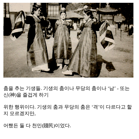
춤을 추는 기생들. 기생의 춤이나 무당의 춤이나 ‘남’ - 또는
신(神)을 즐겁게 하기
위한 행위이다. 기생의 춤과 무당의 춤은 ‘격’이 다르다고 할
지 모르겠지만,
어쨌든 둘 다 천민(賤民)이었다.