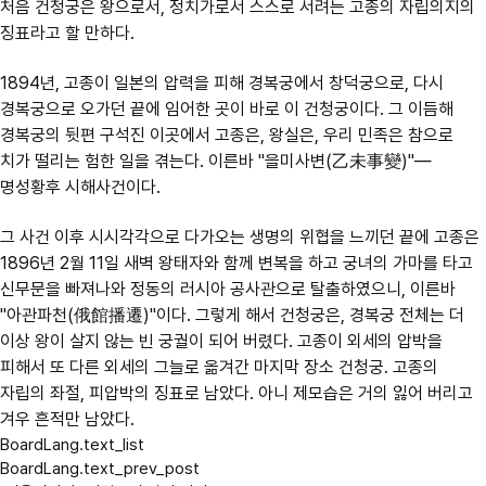
처음 건청궁은 왕으로서, 정치가로서 스스로 서려는 고종의 자립의지의
징표라고 할 만하다.
1894년, 고종이 일본의 압력을 피해 경복궁에서 창덕궁으로, 다시
경복궁으로 오가던 끝에 임어한 곳이 바로 이 건청궁이다. 그 이듬해
경복궁의 뒷편 구석진 이곳에서 고종은, 왕실은, 우리 민족은 참으로
치가 떨리는 험한 일을 겪는다. 이른바 "을미사변(乙未事變)"―
명성황후 시해사건이다.
그 사건 이후 시시각각으로 다가오는 생명의 위협을 느끼던 끝에 고종은
1896년 2월 11일 새벽 왕태자와 함께 변복을 하고 궁녀의 가마를 타고
신무문을 빠져나와 정동의 러시아 공사관으로 탈출하였으니, 이른바
"아관파천(俄館播遷)"이다. 그렇게 해서 건청궁은, 경복궁 전체는 더
이상 왕이 살지 않는 빈 궁궐이 되어 버렸다. 고종이 외세의 압박을
피해서 또 다른 외세의 그늘로 옮겨간 마지막 장소 건청궁. 고종의
자립의 좌절, 피압박의 징표로 남았다. 아니 제모습은 거의 잃어 버리고
겨우 흔적만 남았다.
BoardLang.text_list
BoardLang.text_prev_post