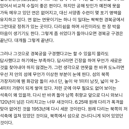
있어서 비교적 수질이 좋은 편이다. 하지만 공해 탓인가 예전에 못을
가득 메우고 있던 연은 없어지고, 대신 서양종 수련이 몇 포기 명맥을
유지하고 있다. 연 없는 연못이기는 하나 이 일대는 팍팍한 경복궁에서
그런대로 정취가 있는 곳이다. 다리쉼을 하며 사진이라도 한 장 박을
마음이 생기기도 한다. 그렇게 좀 쉬었다가 돌아나오면 경복궁 구경은
끝난다. 대개들 그렇게 끝낸다.
그러나 그것으로 경복궁을 구경했다고는 할 수 있을지 몰라도
답사했다고 하기에는 부족하다. 답사라면 긴장을 하여 무언가 새로운
것을 찾아내야 하지 않겠는가. 그런 생각으로 연못을 한 바퀴 도노라면
우선 저 안의 섬에 무언가 이상한 부분이 눈에 띈다. 섬의 북쪽
가장자리에 웬 화강암 돌이 서너 단, 높이 약 1미터 남짓, 넓이 약 3-
4미터 가량이 되게 쌓여 있다. 저런 곳에 아무 필요도 없어 보이는
석축이 왜 있을까. 다시 반 바퀴 돌아 남쪽 취향교 앞으로 다시 와보니
120년이 넘은 다리치고는 너무 새것이다. 6.25때 원래 다리가 폭격을
맞아 없어진 것을 1953년에 다시 세운 것이란다. 원래 다리는 북쪽의 저
석축에 걸쳐 있었던 것이요, 북쪽에서 섬으로 건너다니게 되어 있었던
것이다.