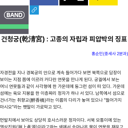
건청궁(乾淸宮) : 고종의 자립과 피압박의 징표
홍순민(중세사 2분과)
자경전을 지나 경복궁의 안으로 계속 들어가다 보면 북쪽으로 담장이
보이는 지점 쯤에 이르러 커다란 연못을 만나게 된다. 궁궐에서 보는
여늬 연못들과 같이 사각형에 한 가운데에 둥그런 섬이 떠 있다. 가운데
섬에는 육모 지붕을 한 이층짜리 정자가 하나 서 있다. 남쪽에서 섬으로
건너가는 취향교(醉香橋)라는 이름의 다리가 놓여 있으나 "들어가지
마시오"라는 팻말이 가로막고 있다.
먼발치에서 보아도 상당히 호사스러운 정자이다. 서북 모퉁이에 있는
열상진원(洌上眞源)이라고하는 샘에서 솟아나온 물이 연못을 채우고