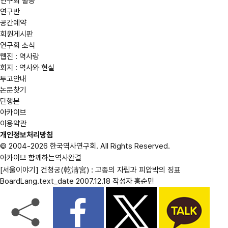
연구회 활동
연구반
공간예약
회원게시판
연구회 소식
웹진 : 역사랑
회지 : 역사와 현실
투고안내
논문찾기
단행본
아카이브
이용약관
개인정보처리방침
© 2004-2026 한국역사연구회. All Rights Reserved.
아카이브
함께하는역사
완결
[서울이야기] 건청궁(乾淸宮) : 고종의 자립과 피압박의 징표
BoardLang.text_date
2007.12.18
작성자
홍순민