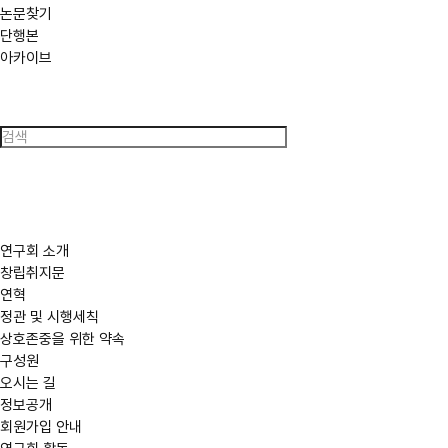
논문찾기
단행본
아카이브
검
색
연구회 소개
창립취지문
연혁
정관 및 시행세칙
상호존중을 위한 약속
구성원
오시는 길
정보공개
회원가입 안내