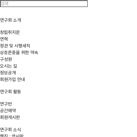
한
국
역
사
연구회 소개
연
구
회
창립취지문
연혁
정관 및 시행세칙
상호존중을 위한 약속
구성원
오시는 길
정보공개
회원가입 안내
연구회 활동
연구반
공간예약
회원게시판
연구회 소식
웹진 : 역사랑