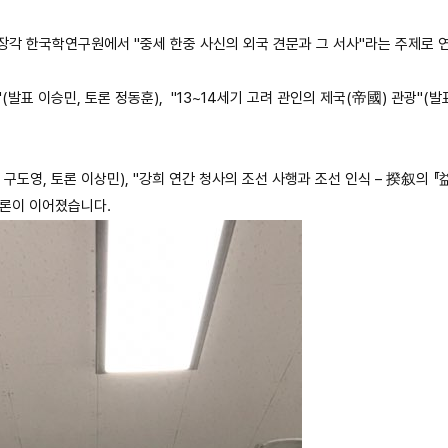
장각 한국학연구원에서 "중세 한중 사신의 외국 견문과 그 서사"라는 주제로 
(발표 이승민, 토론 정동훈), "13~14세기 고려 관인의 제국(帝國) 관광"(
구도영, 토론 이상민), "강희 연간 청사의 조선 사행과 조선 인식 – 揆叙의 『
토론이 이어졌습니다.