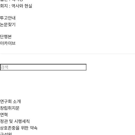
회지 : 역사와 현실
투고안내
논문찾기
단행본
아카이브
검
색
연구회 소개
창립취지문
연혁
정관 및 시행세칙
상호존중을 위한 약속
구성원