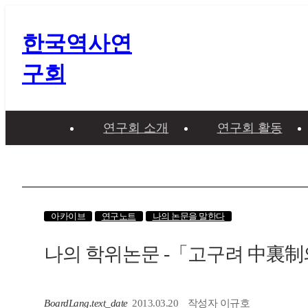
한국역사연
구회
연구회 소개
연구회 활동
아카이브
연구노트
나의 논문을 말한다
나의 학위논문 -「고구려 中裏制
BoardLang.text_date
2013.03.20
작성자
이규호