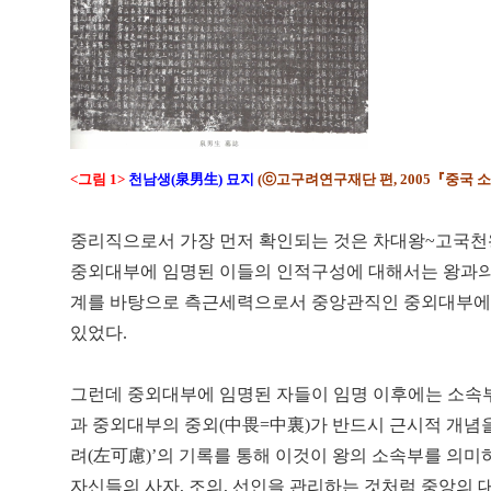
<그림 1>
천남생(泉男生) 묘지
(ⓒ고구려연구재단 편, 2005『중국 
중리직으로서 가장 먼저 확인되는 것은 차대왕~고국천
중외대부에 임명된 이들의 인적구성에 대해서는 왕과의 
계를 바탕으로 측근세력으로서 중앙관직인 중외대부에 
있었다.
그런데 중외대부에 임명된 자들이 임명 이후에는 소속부
과 중외대부의 중외(中畏=中裏)가 반드시 근시적 개념을
려(左可慮)’의 기록를 통해 이것이 왕의 소속부를 의
자신들의 사자, 조의, 선인을 관리하는 것처럼 중앙의 