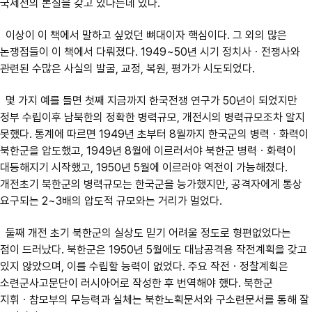
국제전의 본질을 갖고 있다는데 있다.
이상이 이 책에서 말하고 싶었던 뼈대이자 핵심이다. 그 외의 많은
논쟁점들이 이 책에서 다뤄졌다. 1949~50년 시기 정치사ㆍ전쟁사와
관련된 수많은 사실의 발굴, 교정, 복원, 평가가 시도되었다.
몇 가지 예를 들면 첫째 지금까지 한국전쟁 연구가 50년이 되었지만
정부 수립이후 남북한의 정확한 병력규모, 개전시의 병력규모조차 알지
못했다. 통계에 따르면 1949년 초부터 8월까지 한국군의 병력ㆍ화력이
북한군을 압도했고, 1949년 8월에 이르러서야 북한군 병력ㆍ화력이
대등해지기 시작했고, 1950년 5월에 이르러야 역전이 가능해졌다.
개전초기 북한군의 병력규모는 한국군을 능가했지만, 공격자에게 통상
요구되는 2~3배의 압도적 규모와는 거리가 멀었다.
둘째 개전 초기 북한군의 실상도 믿기 어려울 정도로 형편없었다는
점이 드러났다. 북한군은 1950년 5월에도 대남공격용 작전계획을 갖고
있지 않았으며, 이를 수립할 능력이 없었다. 주요 작전ㆍ정찰계획은
소련군사고문단이 러시아어로 작성한 후 번역해야 했다. 북한군
지휘ㆍ참모부의 무능력과 실체는 북한노획문서와 구소련문서를 통해 잘