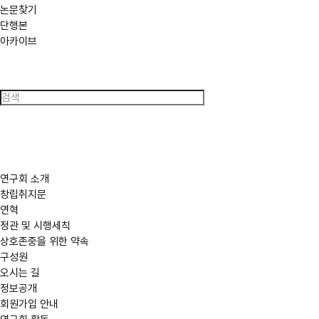
논문찾기
단행본
아카이브
검
색
연구회 소개
창립취지문
연혁
정관 및 시행세칙
상호존중을 위한 약속
구성원
오시는 길
정보공개
회원가입 안내