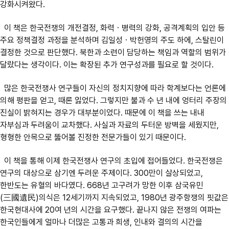
강화시켜왔다.
이 책은 한국전쟁의 개전결정, 화력ㆍ병력의 강화, 공격계획의 입안 등
주요 정책결정 과정을 분석하며 김일성ㆍ박헌영의 주도 하에, 스탈린이
결정한 것으로 판단했다. 북한과 소련이 담당하는 책임과 역할의 범위가
달랐다는 생각이다. 이는 확장된 추가 연구성과를 필요로 할 것이다.
많은 한국전쟁사 연구들이 자신의 정치지향에 따라 학계보다는 언론에
의해 평판을 얻고, 때론 잃었다. 그렇지만 불과 수 년 내에 엉터리 주장의
진실이 밝혀지는 경우가 대부분이었다. 때문에 이 책을 쓰는 내내
자부심과 두려움이 교차했다. 사실과 자료의 두터운 방벽을 세웠지만,
형형한 안목으로 뚫어볼 진정한 전문가들이 있기 때문이다.
이 책을 통해 이제 한국전쟁사 연구의 초입에 접어들었다. 한국전쟁은
연구의 대상으로 삼기엔 두려운 주제이다. 300만이 살상되었고,
한반도는 유혈의 바다였다. 668년 고구려가 망한 이후 삼국유민
(三國遺民)의식은 12세기까지 지속되었고, 1980년 광주항쟁의 핏값은
한국현대사에 20여 년의 시간을 요구했다. 끝나지 않은 전쟁의 여파는
한국인들에게 얼마나 더많은 고통과 희생, 인내와 결의의 시간을