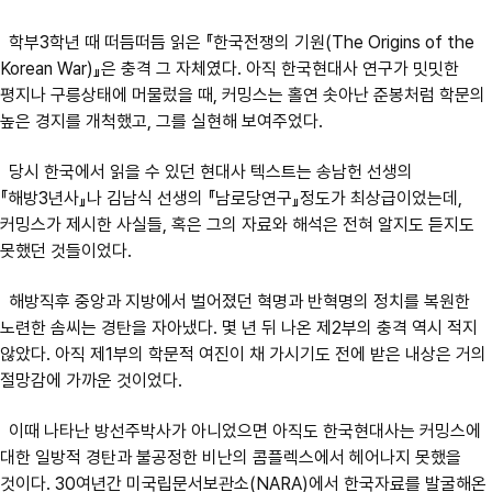
학부3학년 때 떠듬떠듬 읽은 『한국전쟁의 기원(The Origins of the
Korean War)』은 충격 그 자체였다. 아직 한국현대사 연구가 밋밋한
평지나 구릉상태에 머물렀을 때, 커밍스는 홀연 솟아난 준봉처럼 학문의
높은 경지를 개척했고, 그를 실현해 보여주었다.
당시 한국에서 읽을 수 있던 현대사 텍스트는 송남헌 선생의
『해방3년사』나 김남식 선생의 『남로당연구』정도가 최상급이었는데,
커밍스가 제시한 사실들, 혹은 그의 자료와 해석은 전혀 알지도 듣지도
못했던 것들이었다.
해방직후 중앙과 지방에서 벌어졌던 혁명과 반혁명의 정치를 복원한
노련한 솜씨는 경탄을 자아냈다. 몇 년 뒤 나온 제2부의 충격 역시 적지
않았다. 아직 제1부의 학문적 여진이 채 가시기도 전에 받은 내상은 거의
절망감에 가까운 것이었다.
이때 나타난 방선주박사가 아니었으면 아직도 한국현대사는 커밍스에
대한 일방적 경탄과 불공정한 비난의 콤플렉스에서 헤어나지 못했을
것이다. 30여년간 미국립문서보관소(NARA)에서 한국자료를 발굴해온