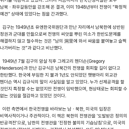
위기를 직감하고 있었다. 그러나 지금까지의 한국전쟁사들은 모두
남북ㆍ좌우갈등만을 강조해 온 결과, 이미 1948년부터 전쟁이 “확정적
예견” 상태에 있었다는 점을 간과했다.
김구는 1949년초 유엔한국위원단과 만난 자리에서 남북한에 상반된
정권과 군대를 만듦으로써 전쟁의 씨앗을 뿌린 미소가 한반도문제를
해결하지 않고 철수하는 것은 “남의 洞里에 와서 싸움을 붙여놓고 슬쩍
나가버리는 것”과 같다고 비난했다.
1949년 7월 김구의 암살 직후 그레고리 헨더슨(Gregory
Henderson)과 만난 김규식은 남북간의 전쟁을 회피할 길이 없다고
한탄했다. 한국에 부임한 지 불과 1년도 안되었던 햇병아리 외교관
헨더슨 역시 김규식의 말이 사실임을 알고 있었다. 누가 선제공격을 할
것인지 특정할 수는 없었지만 전쟁이 임박했으며, 현상태로는 회피할 수
없는 것임을 절감하고 있었던 것이다.
이런 측면에서 한국전쟁을 바라보는 남ㆍ북한, 미국의 입장은
비역사적이거나 주관적이다. 이 책은 북한의 전쟁관을 ‘도발받은 정의의
반공격전’으로, 남한의 전쟁관을 ‘진정한 불의의 기습남침’으로, 미국의