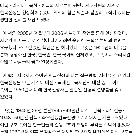
미국ㆍ러시아ㆍ북한ㆍ한국의 자료들이 평면에서 3차원의 세계로
한국전쟁을 형상화해주었다. 역사의 힘은 씨줄과 날줄의 교직에 있다는
평범한 진리를 새삼 느꼈다.
이 책은 2005년 겨울부터 2006년 봄까지 작업을 통해 완성되었다.
자료가 이끄는 대로 진실에 다가가려던 순진한 노력은 불면과 번민을
요구했다. 쓰고 싶었던 핵심은 단 하나였다. 그것은 1950년의 비극을
통해 형상화된 한국, 한국인, 한국 국가의 실체였고, 그 속에서 스러져간
수많은 사람들의 꿈과 열정이었다.
이 책은 지금까지 쓰여진 한국전쟁과 다른 접근방법, 시각을 갖고 있다.
한국전쟁을 보는 시각이 내전ㆍ국제전ㆍ국제전적 내전 중 그 어느
쪽이든 1950년대 이래 한국전쟁사는 일관된 전형적 설명틀을 갖고
있었다.
그것은 1945년 38선 분단­1945~48년간 미소ㆍ남북ㆍ좌우갈등­
1948~50년간 남북ㆍ좌우갈등­한국전쟁으로 이어지는 서술구조였다.
이런 구조 속에선 한국인들의 갈등구조와 책임이 부각될 수밖에 없었다.
특히 1980년대 이후 본격적으로 대두된 한국전쟁 내전설은 이런 구도를