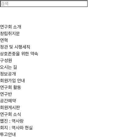
한
국
역
사
연
구
연구회 소개
회
창립취지문
연혁
정관 및 시행세칙
상호존중을 위한 약속
구성원
오시는 길
정보공개
회원가입 안내
연구회 활동
연구반
공간예약
회원게시판
연구회 소식
웹진 : 역사랑
회지 : 역사와 현실
투고안내