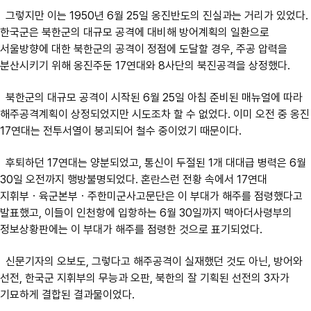
그렇지만 이는 1950년 6월 25일 옹진반도의 진실과는 거리가 있었다.
한국군은 북한군의 대규모 공격에 대비해 방어계획의 일환으로
서울방향에 대한 북한군의 공격이 정점에 도달할 경우, 주공 압력을
분산시키기 위해 옹진주둔 17연대와 8사단의 북진공격을 상정했다.
북한군의 대규모 공격이 시작된 6월 25일 아침 준비된 매뉴얼에 따라
해주공격계획이 상정되었지만 시도조차 할 수 없었다. 이미 오전 중 옹진
17연대는 전투서열이 붕괴되어 철수 중이었기 때문이다.
후퇴하던 17연대는 양분되었고, 통신이 두절된 1개 대대급 병력은 6월
30일 오전까지 행방불명되었다. 혼란스런 전황 속에서 17연대
지휘부ㆍ육군본부ㆍ주한미군사고문단은 이 부대가 해주를 점령했다고
발표했고, 이들이 인천항에 입항하는 6월 30일까지 맥아더사령부의
정보상황판에는 이 부대가 해주를 점령한 것으로 표기되었다.
신문기자의 오보도, 그렇다고 해주공격이 실재했던 것도 아닌, 방어와
선전, 한국군 지휘부의 무능과 오판, 북한의 잘 기획된 선전의 3자가
기묘하게 결합된 결과물이었다.