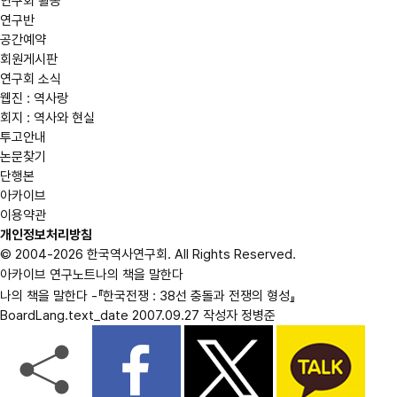
연구회 활동
연구반
공간예약
회원게시판
연구회 소식
웹진 : 역사랑
회지 : 역사와 현실
투고안내
논문찾기
단행본
아카이브
이용약관
개인정보처리방침
© 2004-2026 한국역사연구회. All Rights Reserved.
아카이브
연구노트
나의 책을 말한다
나의 책을 말한다 -『한국전쟁 : 38선 충돌과 전쟁의 형성』
BoardLang.text_date
2007.09.27
작성자
정병준