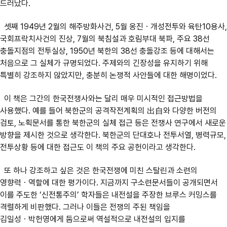
드러났다.
셋째 1949년 2월의 해주방화사건, 5월 옹진ㆍ개성전투와 육탄10용사,
국회프락치사건의 진상, 7월의 북침설과 호림부대 북파, 주요 38선
충돌지점의 전투실상, 1950년 북한의 38선 충돌강조 등에 대해서는
처음으로 그 실체가 규명되었다. 주제와의 긴장성을 유지하기 위해
특별히 강조하지 않았지만, 충분히 논쟁적 사안들에 대한 해명이었다.
이 책은 그간의 한국전쟁사와는 달리 매우 미시적인 접근방법을
사용했다. 예를 들어 북한군의 공격작전계획의 出自와 다양한 버전의
검토, 노획문서를 통한 북한군의 실체 접근 등은 전쟁사 연구에서 새로운
방향을 제시한 것으로 생각한다. 북한군의 단대호나 전투서열, 병력규모,
전투상황 등에 대한 접근도 이 책의 주요 공헌이라고 생각한다.
또 하나 강조하고 싶은 것은 한국전쟁에 미친 스탈린과 소련의
영향력ㆍ역할에 대한 평가이다. 지금까지 구소련문서들이 공개되면서
이를 주도한 ‘신전통주의’ 학자들은 내전설을 주장한 브루스 커밍스를
격렬하게 비판했다. 그러나 이들은 전쟁의 주된 책임을
김일성ㆍ박헌영에게 둠으로써 역설적으로 내전설의 입지를