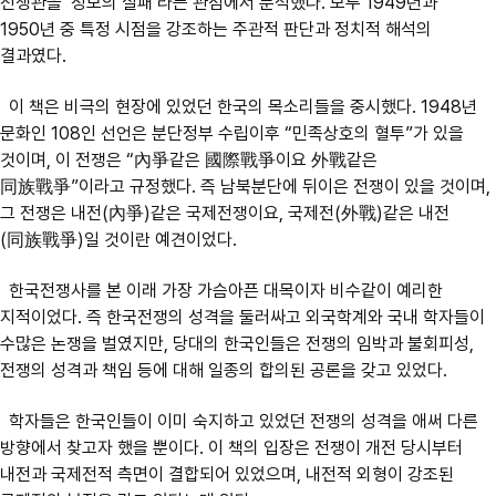
전쟁관을 ‘정보의 실패’라는 관점에서 분석했다. 모두 1949년과
1950년 중 특정 시점을 강조하는 주관적 판단과 정치적 해석의
결과였다.
이 책은 비극의 현장에 있었던 한국의 목소리들을 중시했다. 1948년
문화인 108인 선언은 분단정부 수립이후 “민족상호의 혈투”가 있을
것이며, 이 전쟁은 “內爭같은 國際戰爭이요 外戰같은
同族戰爭”이라고 규정했다. 즉 남북분단에 뒤이은 전쟁이 있을 것이며,
그 전쟁은 내전(內爭)같은 국제전쟁이요, 국제전(外戰)같은 내전
(同族戰爭)일 것이란 예견이었다.
한국전쟁사를 본 이래 가장 가슴아픈 대목이자 비수같이 예리한
지적이었다. 즉 한국전쟁의 성격을 둘러싸고 외국학계와 국내 학자들이
수많은 논쟁을 벌였지만, 당대의 한국인들은 전쟁의 임박과 불회피성,
전쟁의 성격과 책임 등에 대해 일종의 합의된 공론을 갖고 있었다.
학자들은 한국인들이 이미 숙지하고 있었던 전쟁의 성격을 애써 다른
방향에서 찾고자 했을 뿐이다. 이 책의 입장은 전쟁이 개전 당시부터
내전과 국제전적 측면이 결합되어 있었으며, 내전적 외형이 강조된