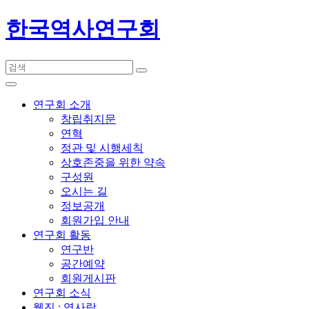
한국역사연구회
연구회 소개
창립취지문
연혁
정관 및 시행세칙
상호존중을 위한 약속
구성원
오시는 길
정보공개
회원가입 안내
연구회 활동
연구반
공간예약
회원게시판
연구회 소식
웹진 : 역사랑