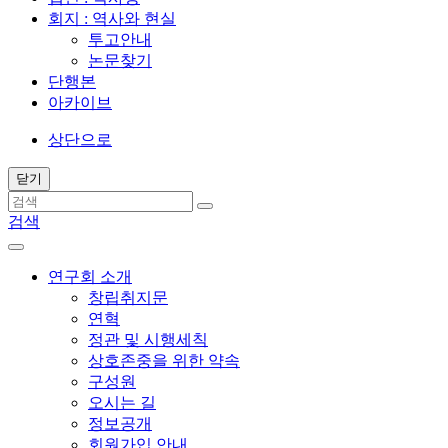
회지 : 역사와 현실
투고안내
논문찾기
단행본
아카이브
상단으로
닫기
검색
연구회 소개
창립취지문
연혁
정관 및 시행세칙
상호존중을 위한 약속
구성원
오시는 길
정보공개
회원가입 안내