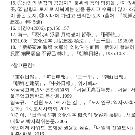
15. ①상업의 번잡과 공업지의 불위생 등의 영향을 받지 않
곳, ② 남향의 토지로 서북에는 산을 등지고 수목이 많아 조
이 좋은 토지, ③ 시내에 가깝고 편리한 토지 (출처 : 『朝鮮
建築』4輯 5號)
16. 이경아(2006), pp.156-157
17. 南一, 「現代의 浮層 月給쟁이 哲學」, 『開闢社』,
1931.08; 「文化住宅 月賦建築 秘法」, 『三千里』, 1936.06
18. 「新築家屋 激增 大部分 文化住宅 面目一新하게 發展
反面 細民層을 不得已 轉出」, 『朝鮮日報』, 1935.10.31.
<참고문헌>
『東亞日報』, 『每日申報』, 『三千里』, 『朝鮮日報』,
『朝鮮と建築』, 『中外日報』, 위키백과
서울공고백년사 편찬위원회, 『서울工高百年史』, 서울 : 
울공업고등학교 동창회, 1999
염복규, 「‘전원 도시’로 가는 길?」, 『도시연구: 역사·사회
문화』 13, 도시사학회, 2015
이경아, 『日帝强占期 文化住宅 槪念의 受容과 展開』, 서
대학교 박사학위논문, 2006
에벤에저 하워드, 조재성·권용운 옮김, 『내일의 전원도시』
파주: 한울, 2016