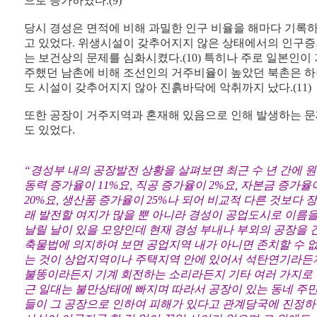
으로 증가하였다.(9)
당시 경성은 면적에 비해 과밀한 인구 비율을 해마다 기록
고 있었다. 위생시설이 갖추어지지 않은 상태에서의 인구
는 보건상의 문제를 심화시켰다.(10) 특히나 주로 일본인이 
주했던 남촌에 비해 조선인의 거주비율이 높았던 북촌은 
도 시설이 갖추어지지 않아 진흙바닥에 악취까지 났다.(11)
또한 공장이 거주지역과 혼재해 있음으로 인해 발생하는 
도 있었다.
“경성부 내의 공장발전 상황을 살펴보면 최근 수 년 간에 원
동력 증가율이 11%요, 직공 증가율이 2%요, 자본금 증가율
20%요, 생산품 증가율이 25%나 되어 비교적 다른 것보다 장
래 발전할 여지가 많을 뿐 아니라 경성이 공업도시로 이름
날릴 날이 있을 모양인데 현재 경성 부내나 부외의 공장을 
축물법에 의지하여 보면 공업지역 내가 아니면 존치할 수 
는 것이 상업지역이나 주택지역 안에 있어서 석탄연기라든
불똥이라든지 기계 회전하는 소리라든지 기타 여러 가지로
근 일대는 불만상태에 빠지며 따라서 공장이 있는 동네 주
들이 그 공장으로 인하여 피해가 있다고 관계당국에 진정