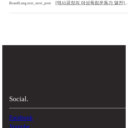
[역사공장의 여성독립운동가 열전] 수원 기생 30여
BoardLang.text_next_post
Social.
Facebook
Youtube