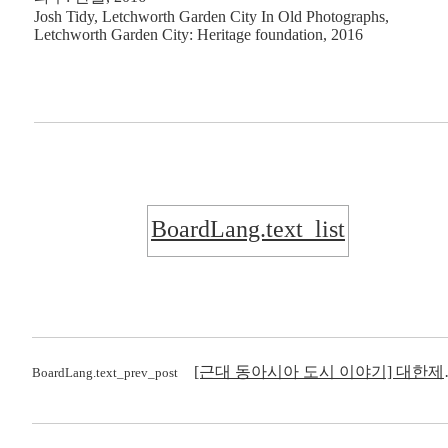
Josh Tidy, Letchworth Garden City In Old Photographs,
Letchworth Garden City: Heritage foundation, 2016
BoardLang.text_list
[근대 동아시아 도
BoardLang.text_prev_post