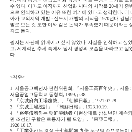
수 있다. 아마도 아직까지 산업화 시대의 시작을 20세기 중
으로 인식하고 있는 이유 또한 여기에 있다고 생각한다. 더 
아가 교외지역 개발 · 신도시 개발의 시작을 1970년대 강남
발로 보는 것 또한 이와 같은 논의가 부족했기 때문이라는 
각도 든다.
필자는 사관에 얽매이고 싶지 않았다. 사실을 인식하고 싶
고, 세계적인 추세 속에서 당시 경성의 모습을 바라보고 싶
다.
<각주>
1. 서울공고백년사 편찬위원회, 『서울工高百年史』, 서울 :
서울공업고등학교 동창회, 1999, p.38
2. 「京城府內工場趨勢」, 『朝鮮日報』, 1921.07.28.
3. 「京城工場統計」, 『朝鮮日報』, 1923.10.19.
4. 「逐年倍增하는 朝鮮勞動者 이현상대로 삼십년만 계속
면 조선인 구할은 로동자가 될 모양」, 『東亞日報』,
1928.10.17.
5. 「工業化하는 경성 十七年間에 九倍 누구의 손으로든지 