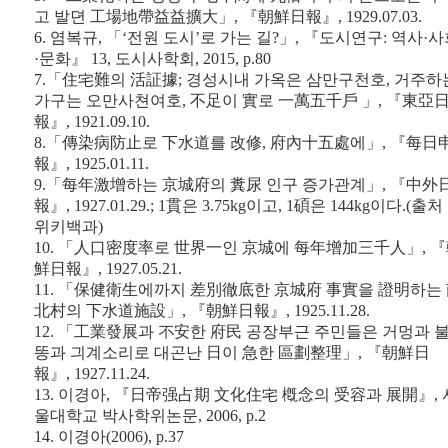
고 발뎐 工場地帶益益擴大」, 『朝鮮日報』, 1929.07.03.
6. 염복규, 「‘전원 도시’로 가는 길?」, 『도시연구: 역사·
·문화』 13, 도시사학회, 2015, p.80
7.「住宅難의 活証據; 경성시내 가옥은 삼만구천호, 거주하
가구는 오만사쳔여호, 不足이 實로 一萬五千戶 」, 『東亞
報』, 1921.09.10.
8.「傳染病防止로 下水道를 改修, 府內十五處에」, 『每日
報』, 1925.01.11.
9.「每年激增하는 京城府의 糞尿 인구 증가관계」, 『中外
報』, 1927.01.29.; 1貫은 3.75kg이고, 1碩은 144kg이다.(출처 
위키백과)
10. 「人口密度率로 世界一인 京城에 每年增加三千人」, 
鮮日報』, 1927.05.21.
11. 「保健衛生에까지 差別徹底한 京城府 事實을 證明하는
北村의 下水道施設」, 『朝鮮日報』, 1925.11.28.
12. 「工業發展과 不安한 府民 공장부근 주민들은 거멍과 
똥과 긔계소리로 대곤난 日이 急한 區劃整理」, 『朝鮮日
報』, 1927.11.24.
13. 이경아, 『日帝强占期 文化住宅 槪念의 受容과 展開』, 
울대학교 박사학위논문, 2006, p.2
14. 이경아(2006), p.37